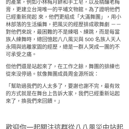
的產業，例如小林梅月餅和手工皂，以及精釀老梅
膏，更建立台灣唯一的平埔文物館。為了證明他們
已經重新爬起 來，他們更組成「大滿舞團」，用小
林部落的生活編舞，把風災的經歷排成歌舞劇 －－
對他們來說，最困難的不是練唱、練跳，而是每當
族人練舞時，總回憶起八八風災與 500 名族人天人
永隔與逃離家園的經歷，總是一群人哭成一團的不
可承受之痛。
但他們還是站起來了，在工作之餘，舞團的排練也
從來沒停過。就像舞團成員周金源所說：
「幫助過我們的人太多了，要謝也謝不完，最有效
的方式就是在舞台上告訴大家，我們已經重新站起
來了，換我們來回饋。」
歡迎你一起關注這群從八八風災中站起