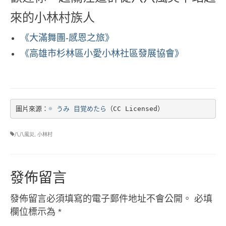
來的小林村族人
《大滿舞團-感恩之旅》
《高雄市杉林區小愛小林社區發展協會》
圖片來源：
☼ うみ 目覚めたら
（CC Licensed）
八八風災
,
小林村
發佈留言
發佈留言必須填寫的電子郵件地址不會公開。
必填
欄位標示為
*