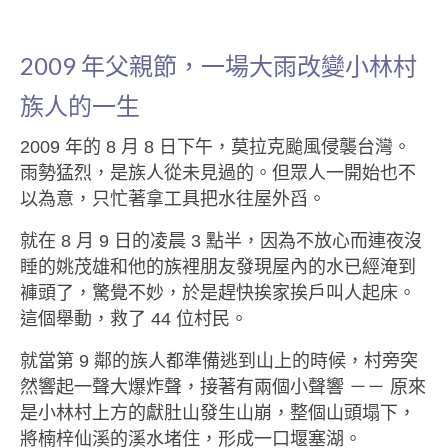
部落美食
原民文創
2009 年父親節，一場大雨改變小林村
關於我們
族人的一生
English
2009 年的 8 月 8 日下午，莫拉克颱風侵襲台灣。
雨勢猛烈，是族人從未見過的。但眾人一開始也不
以為意，只忙著拿工具把水往屋外舀。
就在 8 月 9 日的凌晨 3 點半，因為不放心而連夜沒
睡的姚茂雄和他的族裡朋友發現屋內的水已經淹到
褲頭了，驚覺不妙，於是趕快挨家挨戶叫人起床。
這個舉動，救了 44 位村民。
就當第 9 鄰的族人都準備逃到山上的時候，村旁突
然響起一聲大爆炸聲，接著有兩個小聲響 －－ 原來
是小林村上方的獻肚山發生山崩，整個山頭塌下，
將楠梓仙溪的溪水堵住，形成一口堰塞湖。