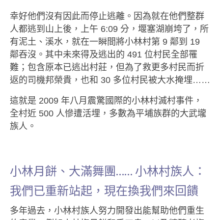
幸好他們沒有因此而停止逃離。因為就在他們整群
人都逃到山上後，上午 6:09 分，堰塞湖崩垮了，所
有泥土、溪水，就在一瞬間將小林村第 9 鄰到 19
鄰吞沒。其中未來得及逃出的 491 位村民全部罹
難；包含原本已逃出村莊，但為了救更多村民而折
返的司機邦榮貴，也和 30 多位村民被大水掩埋……
這就是 2009 年八月震驚國際的小林村滅村事件，
全村近 500 人慘遭活埋，多數為平埔族群的大武壠
族人。
小林月餅、大滿舞團…… 小林村族人：
我們已重新站起，現在換我們來回饋
多年過去，小林村族人努力開發出能幫助他們重生