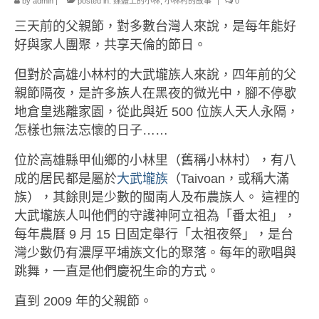
小愛小林
by
admin
|
posted in:
媒體上的小林
,
小林村的故事
|
0
三天前的父親節，對多數台灣人來說，是每年能好
媒體上的小林
好與家人團聚，共享天倫的節日。
誰是大武壠族
但對於高雄小林村的大武壠族人來說，四年前的父
語言傳承
親節隔夜，是許多族人在黑夜的微光中，腳不停歇
地倉皇逃離家園，從此與近 500 位族人天人永隔，
祭儀信仰
怎樣也無法忘懷的日子……
工藝服飾
位於高雄縣甲仙鄉的小林里（舊稱小林村），有八
民族植物
成的居民都是屬於
大武壠族
（Taivoan，或稱大滿
族），其餘則是少數的閩南人及布農族人。 這裡的
風味飲食
大武壠族人叫他們的守護神阿立祖為「番太祖」，
每年農曆 9 月 15 日固定舉行「太祖夜祭」，是台
歌舞文化
灣少數仍有濃厚平埔族文化的聚落。每年的歌唱與
歡迎來部落
跳舞，一直是他們慶祝生命的方式。
旅遊資訊
直到 2009 年的父親節。