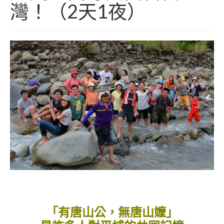
小愛小林
灣！（2天1夜）
媒體上的小林
誰是大武壠族
語言傳承
祭儀信仰
工藝服飾
民族植物
風味飲食
歌舞文化
歡迎來部落
旅遊資訊
「有唐山公，無唐山嬤」