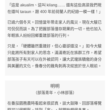
「這是 akualim、這叫 kilang…… 還有這些高粱我們現
在還叫 taraun，跟 400 年前荷蘭人的紀錄一模一樣！」
已過六個冬天。回憶當年帶走家人的風災，現在大駿已
可侃侃而談。為了把握部落僅存朔果的一切，他也加入
年輕族人紛紛回鄉重建部落的行列。
只是，「硬體雖然重建好，但心靈卻還沒。」如今大駿
只能將所有對家人的思念，滿滿寄託在族群工作，希望
部落孩子有天可以在外被認同，讓大武壠族驕傲的身分
與美麗的文化，像春分的雞角刺再次綻放於世人眼前。
明明
（部落青年，小林部落）
在番茄園務農時看起來很認真，談大鼓陣、回部落導覽
時可以很輕鬆，談到「家」，就開始想很多事。