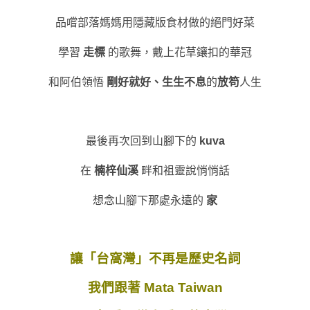
品嚐部落媽媽用隱藏版食材做的絕門好菜
學習
走標
的歌舞，戴上花草鑲扣的華冠
和阿伯領悟
剛好就好、生生不息
的
放笱
人生
最後再次回到山腳下的
kuva
在
楠梓仙溪
畔和祖靈說悄悄話
想念山腳下那處永遠的
家
讓「台窩灣」不再是歷史名詞
我們跟著 Mata Taiwan