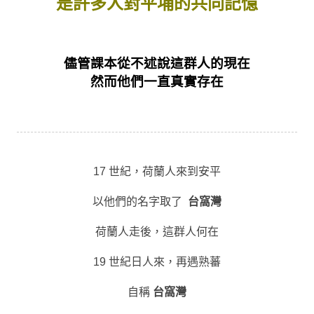
是許多人對平埔的共同記憶
部落美食
原民文創
關於我們
儘管課本從不述說這群人的現在
然而他們一直真實存在
English
17 世紀，荷蘭人來到安平
以他們的名字取了
台窩灣
荷蘭人走後，這群人何在
19 世紀日人來，再遇熟蕃
自稱
台窩灣