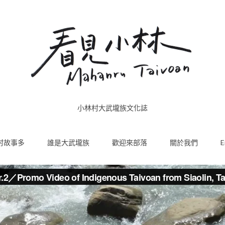
小林村大武壠族文化誌
村故事多
誰是大武壠族
歡迎來部落
關於我們
E