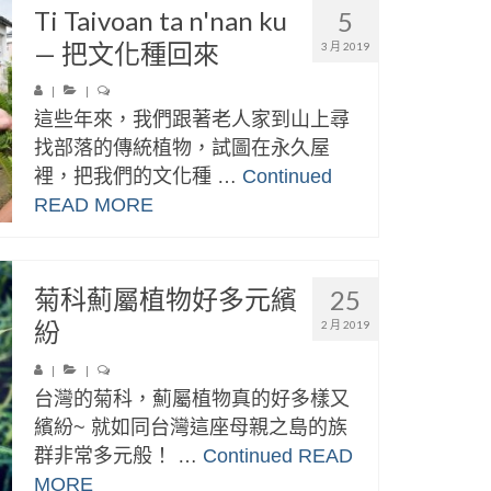
Ti Taivoan ta n'nan ku
5
— 把文化種回來
3 月 2019
|
|
這些年來，我們跟著老人家到山上尋
找部落的傳統植物，試圖在永久屋
裡，把我們的文化種 …
Continued
READ MORE
菊科薊屬植物好多元繽
25
紛
2 月 2019
|
|
台灣的菊科，薊屬植物真的好多樣又
繽紛~ 就如同台灣這座母親之島的族
群非常多元般！ …
Continued
READ
MORE