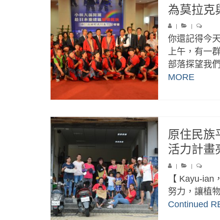
為莫拉克與
|
|
你還記得今
上午，有一
部落探望我們
MORE
原住民族
活力計畫
|
|
【 Kayu-ia
努力，讓植物
Continued
R