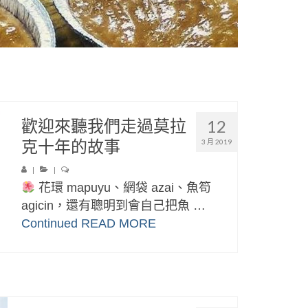
歡迎來聽我們走過莫拉
12
克十年的故事
3 月 2019
|
|
花環 mapuyu、網袋 azai、魚笱
agicin，還有聰明到會自己把魚 …
Continued
READ MORE