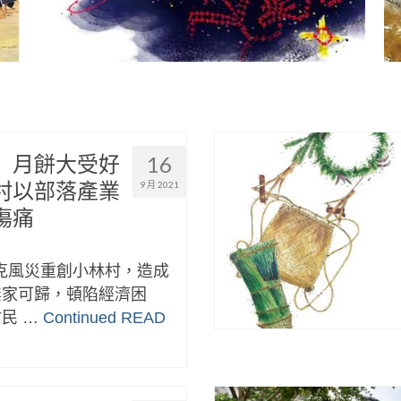
」月餅大受好
16
村以部落產業
9 月 2021
傷痛
拉克風災重創小林村，造成
無家可歸，頓陷經濟困
民 …
Continued
READ