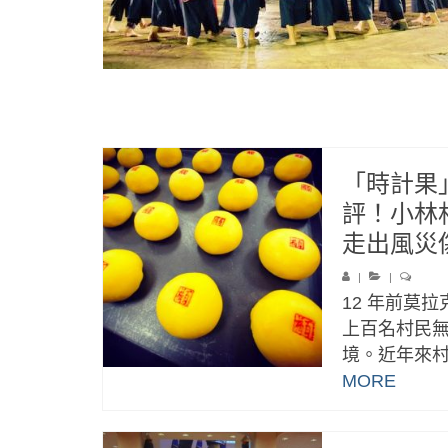
「時計果
評！小林
走出風災
|
|
12 年前莫
上百名村民
境。近年來村
MORE