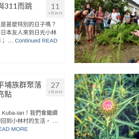
311而跳
11
3 月 2019
天是甚麼特別的日子嗎？
群日本友人來到日光小林
； …
Continued
READ
平埔族群聚落
27
亮點
2 月 2019
n，Kuba-ian！我們會繼續
回到小林村的生活， …
EAD MORE