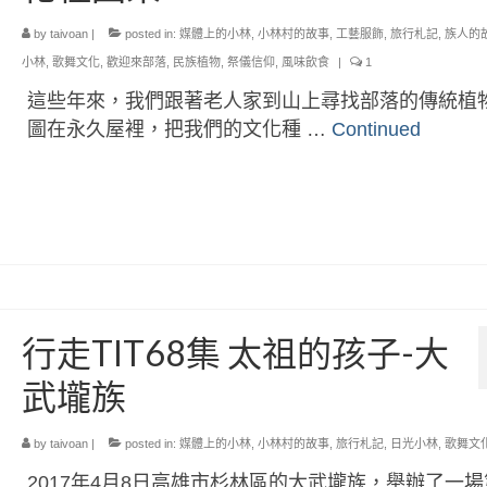
by
taivoan
|
posted in:
媒體上的小林
,
小林村的故事
,
工藝服飾
,
旅行札記
,
族人的
小林
,
歌舞文化
,
歡迎來部落
,
民族植物
,
祭儀信仰
,
風味飲食
|
1
這些年來，我們跟著老人家到山上尋找部落的傳統植
圖在永久屋裡，把我們的文化種 …
Continued
行走TIT68集 太祖的孩子-大
武壠族
by
taivoan
|
posted in:
媒體上的小林
,
小林村的故事
,
旅行札記
,
日光小林
,
歌舞文
2017年4月8日高雄市杉林區的大武壠族，舉辦了一