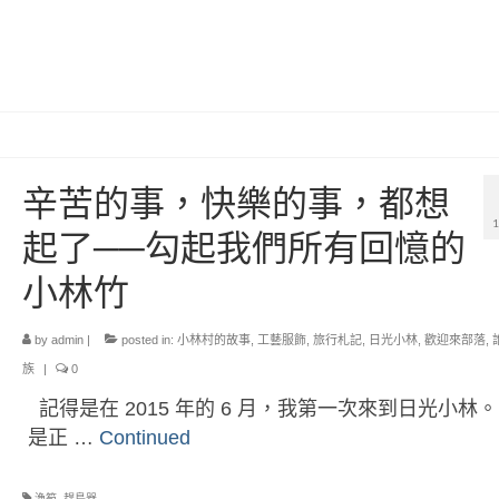
辛苦的事，快樂的事，都想
起了──勾起我們所有回憶的
小林竹
by
admin
|
posted in:
小林村的故事
,
工藝服飾
,
旅行札記
,
日光小林
,
歡迎來部落
,
族
|
0
記得是在 2015 年的 6 月，我第一次來到日光小林。
是正 …
Continued
漁笱
,
趕鳥器