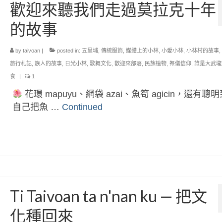
歡迎來聽我們走過莫拉克十年
的故事
by
taivoan
|
posted in:
五里埔
,
傳統服飾
,
媒體上的小林
,
小愛小林
,
小林村的故事
,
旅行札記
,
族人的故事
,
日光小林
,
歌舞文化
,
歡迎來部落
,
民族植物
,
祭儀信仰
,
誰是大武壠
食
|
1
花環 mapuyu、網袋 azai、魚笱 agicin，還有聰
自己把魚 …
Continued
Ti Taivoan ta n'nan ku — 把文
化種回來