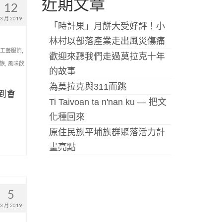
近期文章
12
3 月 2019
「時計果」月餅大受好評！小
林村以部落產業走出風災傷痛
工藝服飾
,
歡迎來聽我們走過莫拉克十年
族
,
風味飲
的故事
為莫拉克與311而跳
明到會
Ti Taivoan ta n'nan ku — 把文
化種回來
原住民族平埔族群聚落活力計
畫亮點
5
3 月 2019