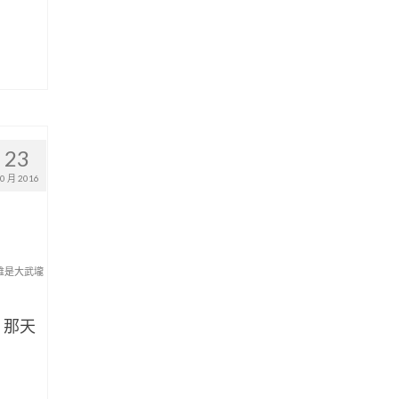
23
10 月 2016
誰是大武壠
 那天