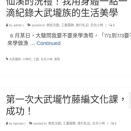
仙溪的洗禮！我用身體一點一
滴紀錄大武壠族的生活美學
by
admin
|
posted in:
原民文創
,
工藝服飾
,
旅行札記
,
日光小林
|
0
6 月某日，大駿問我要不要來學漁笱，「7/1到7/3要
來學做漁 …
Continued
大武壠族
,
小林村
,
工藝
,
日光小林
,
漁笱
第一次大武壠竹藤編文化課，
成功！
by
taivoan
|
posted in:
原民文創
,
工藝服飾
,
旅行札記
,
日光小林
|
0