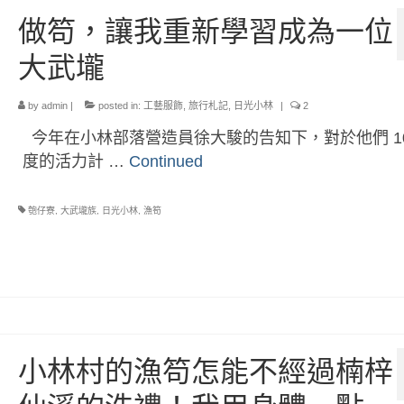
做笱，讓我重新學習成為一位
大武壠
by
admin
|
posted in:
工藝服飾
,
旅行札記
,
日光小林
|
2
今年在小林部落營造員徐大駿的告知下，對於他們 10
度的活力計 …
Continued
匏仔寮
,
大武壠族
,
日光小林
,
漁笱
小林村的漁笱怎能不經過楠梓