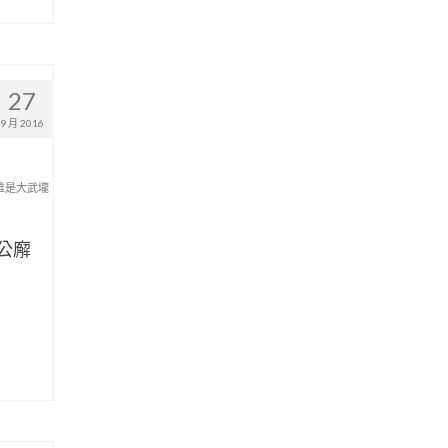
27
9 月 2016
誰是大武壠
公廨