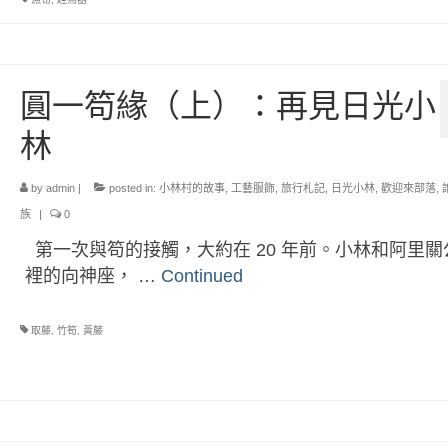
圓一笱緣（上）：再見日光小
林
by
admin
|
posted in:
小林村的故事
,
工藝服飾
,
旅行札記
,
日光小林
,
歡迎來部落
,
族
|
0
第一次與笱的接觸，大約在 20 年前。小林和阿里關
裡的向神座， …
Continued
取藤
,
竹笱
,
黃藤