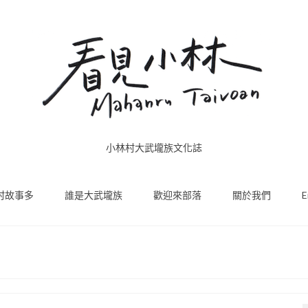
小林村大武壠族文化誌
村故事多
誰是大武壠族
歡迎來部落
關於我們
E