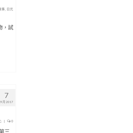
故事
,
日光
物，試
7
9 月 2017
化
|
0
場第三