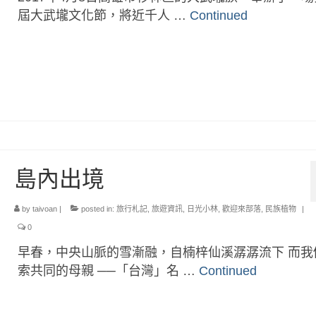
屆大武壠文化節，將近千人 …
Continued
島內出境
by
taivoan
|
posted in:
旅行札記
,
旅遊資訊
,
日光小林
,
歡迎來部落
,
民族植物
|
0
早春，中央山脈的雪漸融，自楠梓仙溪潺潺流下 而我
索共同的母親 ──「台灣」名 …
Continued