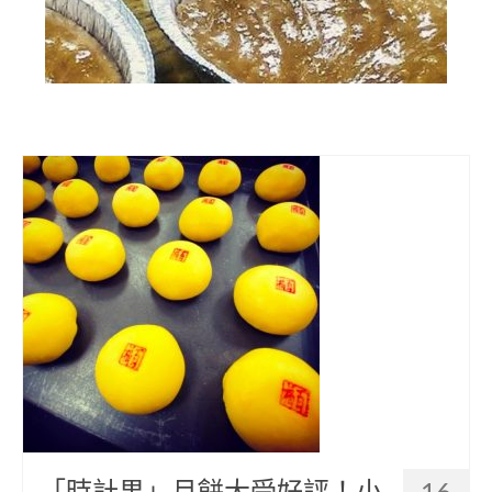
部落美食
原民文創
關於我們
English
「時計果」月餅大受好評！小
16