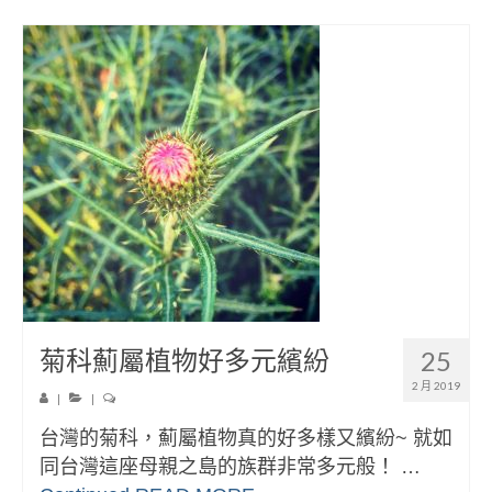
菊科薊屬植物好多元繽紛
25
2 月 2019
|
|
台灣的菊科，薊屬植物真的好多樣又繽紛~ 就如
同台灣這座母親之島的族群非常多元般！ …