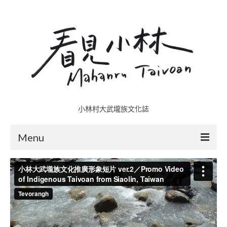
小林村大武壠族文化誌
Menu
小林村故事多
五里埔
日光小林