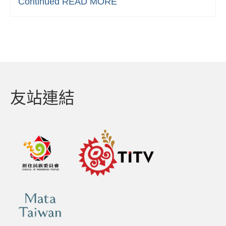
Continued
READ MORE
友站連結