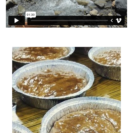
小愛小林
媒體上的小林
誰是大武壠族
語言傳承
祭儀信仰
工藝服飾
民族植物
風味飲食
歌舞文化
歡迎來部落
旅遊資訊