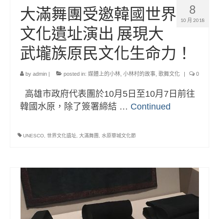
8
大滿舞團受邀韓國世界
10 月 2018
文化遺址演出 展現大
武壠族原民文化生命力！
by
admin
|
posted in:
媒體上的小林
,
小林村的故事
,
歌舞文化
|
0
高雄市政府代表團於10月5日至10月7日前往
韓國水原，除了簽署締結 …
Continued
UNESCO
,
世界文化遺址
,
大滿舞團
,
水原華城文化節