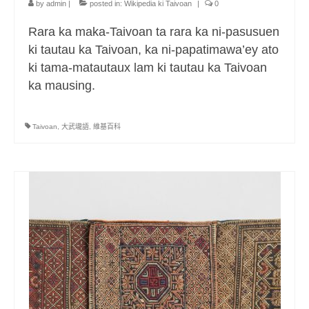
by
admin
|
posted in:
Wikipedia ki Taivoan
|
0
Rara ka maka-Taivoan ta rara ka ni-pasusuen
ki tautau ka Taivoan, ka ni-papatimawa’ey ato
ki tama-matautaux lam ki tautau ka Taivoan
ka mausing.
Taivoan
,
大武壠語
,
維基百科