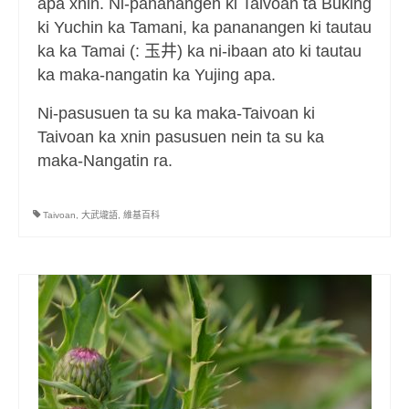
apa xnin. Ni-pananangen ki Taivoan ta Buking
ki Yuchin ka Tamani, ka pananangen ki tautau
ka ka Tamai (: 玉井) ka ni-ibaan ato ki tautau
ka maka-nangatin ka Yujing apa.
Ni-pasusuen ta su ka maka-Taivoan ki
Taivoan ka xnin pasusuen nein ta su ka
maka-Nangatin ra.
Taivoan
,
大武壠語
,
維基百科