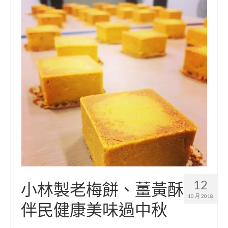
小愛小林
媒體上的小林
誰是大武壠族
語言傳承
祭儀信仰
工藝服飾
民族植物
風味飲食
歌舞文化
12
小林製老梅餅、薑黃酥
歡迎來部落
10 月 2018
伴民健康美味過中秋
旅遊資訊