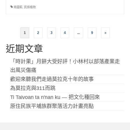
南國薊
,
民族植物
文
1
2
3
4
...
9
»
章
近期文章
分
「時計果」月餅大受好評！小林村以部落產業走
頁
出風災傷痛
歡迎來聽我們走過莫拉克十年的故事
為莫拉克與311而跳
Ti Taivoan ta n'nan ku — 把文化種回來
原住民族平埔族群聚落活力計畫亮點