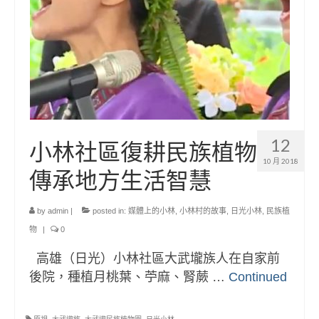
12
小林社區復耕民族植物
10 月 2018
傳承地方生活智慧
by
admin
|
posted in:
媒體上的小林
,
小林村的故事
,
日光小林
,
民族植
物
|
0
高雄（日光）小林社區大武壠族人在自家前
後院，種植月桃葉、苧麻、腎蕨 …
Continued