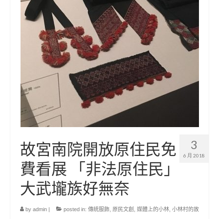
3
故宮南院開放原住民免
6 月 2018
費看展 「非法原住民」
大武壠族好無奈
by
admin
|
posted in:
傳統服飾
,
原民文創
,
媒體上的小林
,
小林村的故