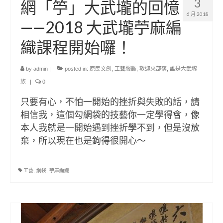
3
網「䇡」大武壠的回憶
6 月 2018
——2018 大武壠苧麻編
織課程開始囉！
by
admin
|
posted in:
原民文創
,
工藝服飾
,
歡迎來部落
,
誰是大武壠
族
|
0
只要有心，不怕一開始的挫折與失敗的話，請
相信我，這個勾網袋的技藝你一定學得會，像
本人我就是一開始遇到挫折學不到，但是沒放
棄，所以現在也是鉤得很開心～
工藝
,
網袋
,
苧麻編織