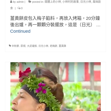
部落美食
by
admin
|
posted in:
媒體上的小林
,
小林村的故事
,
日光小林
,
風味飲
食
|
0
原民文創
薑黃餅皮包入梅子餡料，再放入烤箱，20分鐘
關於我們
後出爐，再一顆顆分裝擺放，這是（日光） …
Continued
English
中秋節
,
原視
,
大武壠族
,
日光小林
,
老梅餅
,
薑黃酥