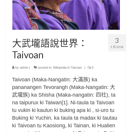
3
大武壠語說世界：
5 月 2018
Taivoan
by
admin
|
posted in:
Wikipedia ki Taivoan
|
0
Taivoan (Maka-Nangatin: 大滿族) ka
pananangen Tevorangh (Maka-Nangatin: 大
武壠族) ka Shisha (Maka-nangatin: 四社), ta
na taipurux ki Taiwan[1]. Ni-taula ta Taivoan
tu vukin ki kaulun ki buking apa ki , si-uro tu
Buking ki Yuchin, ka taula ta madax ki tautau
ki Taivoan tu Kaosiong, ki Tainan, ki Hualien