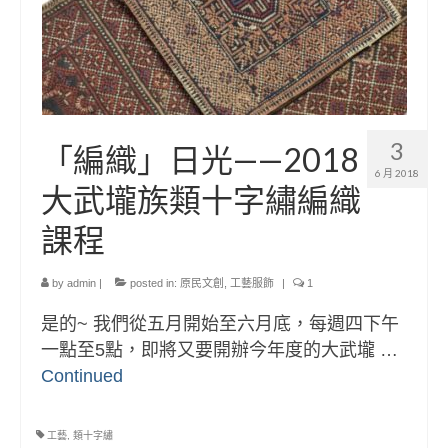
3
「編織」日光——2018
6 月 2018
大武壠族類十字繡編織
課程
by
admin
|
posted in:
原民文創
,
工藝服飾
|
1
是的~ 我們從五月開始至六月底，每週四下午
一點至5點，即將又要開辦今年度的大武壠 …
Continued
工藝
,
類十字繡