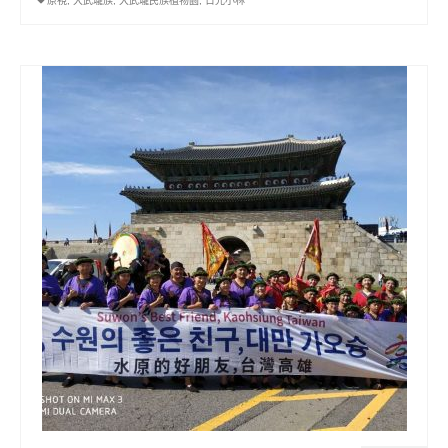
原視
,
大武壠族
,
大武壠民族植物園
,
日光小林