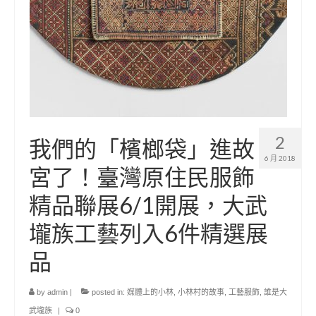
2
我們的「檳榔袋」進故
6 月 2018
宮了！臺灣原住民服飾
精品聯展6/1開展，大武
壠族工藝列入6件精選展
品
by
admin
|
posted in:
媒體上的小林
,
小林村的故事
,
工藝服飾
,
誰是大
武壠族
|
0