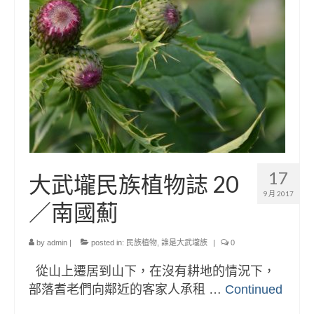
17
大武壠民族植物誌 20
9 月 2017
／南國薊
by
admin
|
posted in:
民族植物
,
誰是大武壠族
|
0
從山上遷居到山下，在沒有耕地的情況下，
部落耆老們向鄰近的客家人承租 …
Continued