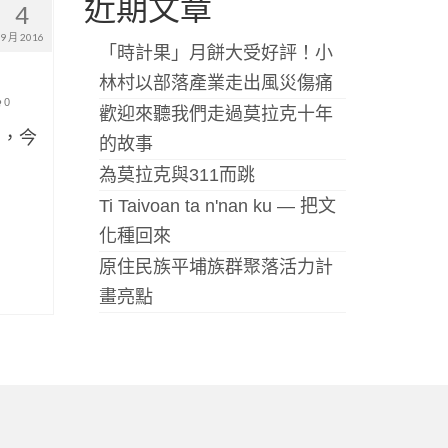
近期文章
4
9 月 2016
「時計果」月餅大受好評！小
林村以部落產業走出風災傷痛
0
歡迎來聽我們走過莫拉克十年
，今
的故事
為莫拉克與311而跳
Ti Taivoan ta n'nan ku — 把文
化種回來
原住民族平埔族群聚落活力計
畫亮點