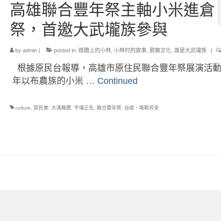
高雄聯合豐年祭主軸小米進倉
祭，首邀大武壠族參與
by
admin
|
posted in:
媒體上的小林
,
小林村的故事
,
歌舞文化
,
誰是大武壠族
|
根據原民台報導，高雄市原住民聯合豐年祭展演活動
年以布農族的小米 …
Continued
culture
,
原民會
,
大滿舞團
,
平埔正名
,
聯合豐年祭
,
谷縱‧喀勒芳安