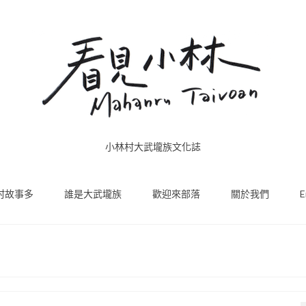
小林村大武壠族文化誌
村故事多
誰是大武壠族
歡迎來部落
關於我們
E