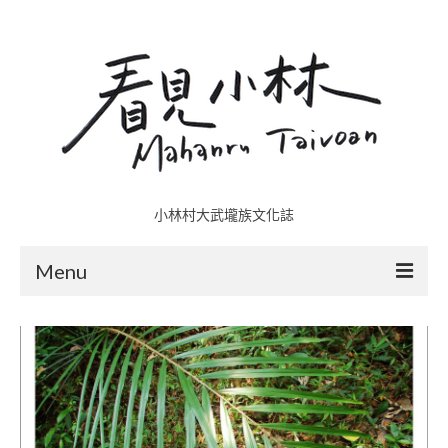
小林村大武壠族文化誌
Menu
小林村故事多
五里埔
日光小林