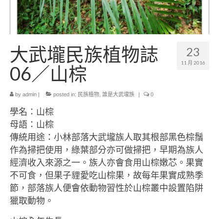
小愛小林
媒體上的小林
誰是大武壠族
大武壠民族植物誌
23
語言傳承
11 月 2016
06／山棕
祭儀信仰
by
admin
|
posted in:
民族植物
,
誰是大武壠族
|
0
工藝服飾
學名：山棕
民族植物
母語：山棕
傳統用途：小林部落大武壠族人取其根部黑色棕鬚
風味飲食
作為掃把使用，綠葉部分亦可做掃把，早期為族人
歌舞文化
經濟收入來源之一。族人亦會食用山棕嫩芯。果實
不可食，但果子貍愛吃山棕果，故每年果實成熟季
歡迎來部落
節，部落族人便會依動物習性於山棕叢中設置陷阱
旅遊資訊
獵取動物。