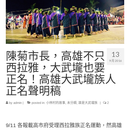
小愛小林
媒體上的小林
誰是大武壠族
語言傳承
祭儀信仰
陳菊市長，高雄不只
13
工藝服飾
9 月 2016
西拉雅，大武壠也要
民族植物
正名！高雄大武壠族人
風味飲食
正名聲明稿
歌舞文化
by
admin
|
posted in:
小林村的故事
,
未分類
,
誰是大武壠族
|
2
歡迎來部落
旅遊資訊
9/11 各報載高市府受理西拉雅族正名運動，然高雄