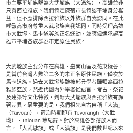
部落美食
市主要平埔族群為大武壠族（大滿族），高雄並非
只有西拉雅族。我們肯定陳菊市長肯認平埔身分權
原民文創
益，但不應排除西拉雅族以外族群自我認同。在此
關於我們
呼籲高市府尊重大武壠族自我認同，同時受理高雄
市大武壠、馬卡道等族正名運動，並應儘速承認高
English
雄市平埔各族群為市定原住民族。
大武壠族主要分布在高雄、臺南山區及花東縱谷，
是當前台灣人數第二多的未正名原住民族，僅次於
馬卡道族。過去大武壠族雖被部分學者歸類為西拉
雅族亞族，然近代國內外學者從語言、考古、祭祀
及建築等文化特徵，判斷大武壠族與西拉雅族有顯
著差異。最重要的是，我們祖先自古自稱「大滿」
（Taivoan），荷治時期即有 Tevorangh（大武
壠）、Taiouan 等紀錄。對於高雄各部落族人而
言，「大武壠族」或「大滿族」是我們數世紀以來