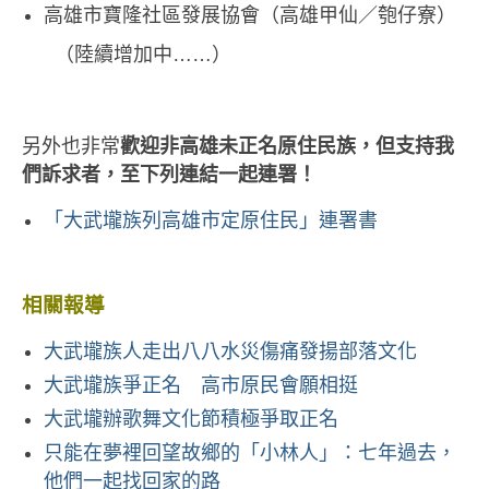
高雄市寶隆社區發展協會（高雄甲仙／匏仔寮）
（陸續增加中……）
另外也非常
歡迎非高雄未正名原住民族，但支持我
們訴求者，至下列連結一起連署！
「大武壠族列高雄市定原住民」連署書
相關報導
大武壠族人走出八八水災傷痛發揚部落文化
大武壠族爭正名 高市原民會願相挺
大武壠辦歌舞文化節積極爭取正名
只能在夢裡回望故鄉的「小林人」：七年過去，
他們一起找回家的路