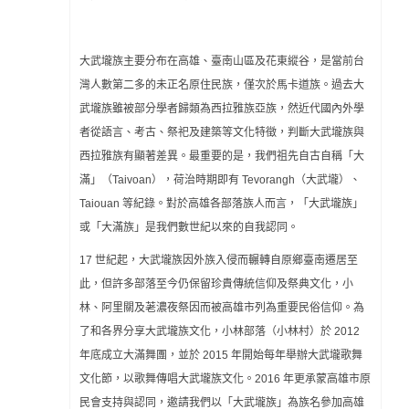
大武壠族主要分布在高雄、臺南山區及花東縱谷，是當前台
灣人數第二多的未正名原住民族，僅次於馬卡道族。過去大
武壠族雖被部分學者歸類為西拉雅族亞族，然近代國內外學
者從語言、考古、祭祀及建築等文化特徵，判斷大武壠族與
西拉雅族有顯著差異。最重要的是，我們祖先自古自稱「大
滿」（Taivoan），荷治時期即有 Tevorangh（大武壠）、
Taiouan 等紀錄。對於高雄各部落族人而言，「大武壠族」
或「大滿族」是我們數世紀以來的自我認同。
17 世紀起，大武壠族因外族入侵而輾轉自原鄉臺南遷居至
此，但許多部落至今仍保留珍貴傳統信仰及祭典文化，小
林、阿里關及荖濃夜祭因而被高雄市列為重要民俗信仰。為
了和各界分享大武壠族文化，小林部落（小林村）於 2012
年底成立大滿舞團，並於 2015 年開始每年舉辦大武壠歌舞
文化節，以歌舞傳唱大武壠族文化。2016 年更承蒙高雄市原
民會支持與認同，邀請我們以「大武壠族」為族名參加高雄