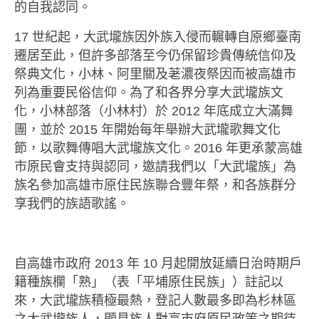
的自我認同。
17 世紀起，大武壠族因外族入侵而輾轉自原鄉臺南
遷居至此，但許多部落至今仍保留珍貴傳統信仰及
祭典文化，小林、阿里關及荖濃夜祭因而被高雄市
列為重要民俗信仰。為了和各界分享大武壠族文
化，小林部落（小林村）於 2012 年底成立大滿舞
團，並於 2015 年開始每年舉辦大武壠歌舞文化
節，以歌舞傳唱大武壠族文化。2016 年更承蒙高雄
市原民會支持與認同，邀請我們以「大武壠族」為
族名參加高雄市原住民族聯合豐年祭，和各族群分
享我們的族語歌謠。
自高雄市政府 2013 年 10 月起開放延續日治時期戶
籍種族欄「熟」（表「平埔原住民族」）註記以
來，大武壠族積極最熱，登記人數最多即為杉林區
之大武壠族人，顯見族人對高市府原民政策之期待