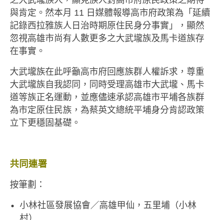
與肯定。然本月 11 日媒體報導高市府政策為「延續
記錄西拉雅族人日治時期原住民身分事實」，顯然
忽視高雄市尚有人數更多之大武壠族及馬卡道族存
在事實。
大武壠族在此呼籲高市府回應族群人權訴求，尊重
大武壠族自我認同，同時受理高雄市大武壠、馬卡
道等族正名運動，並應儘速承認高雄市平埔各族群
為市定原住民族，為蔡英文總統平埔身分肯認政策
立下更穩固基礎。
共同連署
按筆劃：
小林社區發展協會／高雄甲仙，五里埔（小林
村）