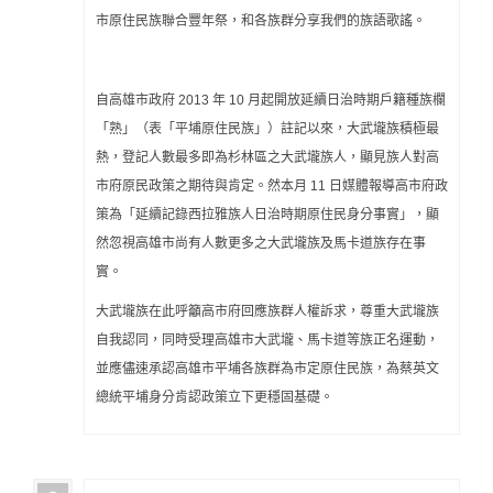
市原住民族聯合豐年祭，和各族群分享我們的族語歌謠。
自高雄市政府 2013 年 10 月起開放延續日治時期戶籍種族欄
「熟」（表「平埔原住民族」）註記以來，大武壠族積極最
熱，登記人數最多即為杉林區之大武壠族人，顯見族人對高
市府原民政策之期待與肯定。然本月 11 日媒體報導高市府政
策為「延續記錄西拉雅族人日治時期原住民身分事實」，顯
然忽視高雄市尚有人數更多之大武壠族及馬卡道族存在事
實。
大武壠族在此呼籲高市府回應族群人權訴求，尊重大武壠族
自我認同，同時受理高雄市大武壠、馬卡道等族正名運動，
並應儘速承認高雄市平埔各族群為市定原住民族，為蔡英文
總統平埔身分肯認政策立下更穩固基礎。