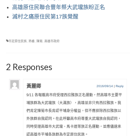
高雄原住民聯合豐年祭大武壠族盼正名
滅村之痛原住民第17族覺醒
市定原住民族
,
熟番
,
陳菊
,
高雄市政府
2 Responses
黃麗卿
2016/09/14
|
Reply
9/11 各報載高市府受理西拉雅族正名運動，然高雄市主要平
埔族群為大武壠族（大滿族），高雄並非只有西拉雅族。我
們肯定陳菊市長肯認平埔身分權益，但不應排除西拉雅族以
外族群自我認同。在此呼籲高市府尊重大武壠族自我認同，
同時受理高雄市大武壠、馬卡道等族正名運動，並應儘速承
認高雄市平埔各族群為市定原住民族。