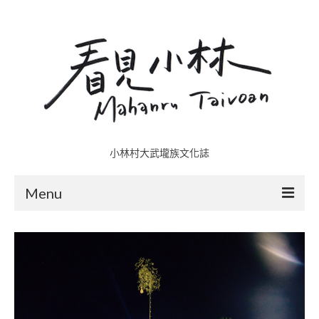
小林村大武壠族文化誌
Menu
小林村故事多
五里埔
日光小林