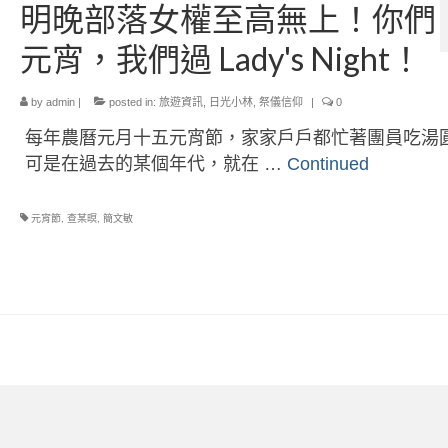
明晚部落女權至高無上！你們
元宵，我們過 Lady's Night！
by
admin
|
posted in:
旅遊資訊
,
日光小林
,
祭儀信仰
|
0
每年農曆元月十五元宵節，家家戶戶都忙著團員吃湯
可是在過去的某個年代，就在 …
Continued
元宵節
,
查某暝
,
簡文敏