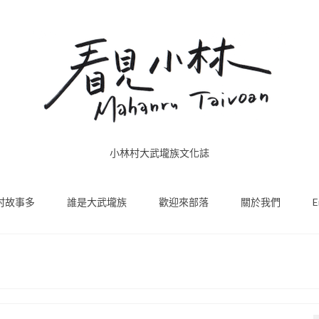
小林村大武壠族文化誌
村故事多
誰是大武壠族
歡迎來部落
關於我們
E