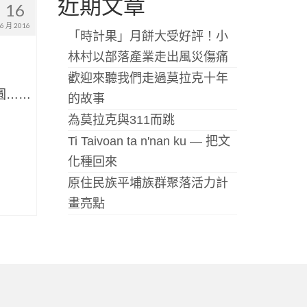
近期文章
16
6 月 2016
「時計果」月餅大受好評！小
林村以部落產業走出風災傷痛
歡迎來聽我們走過莫拉克十年
圓……
的故事
為莫拉克與311而跳
Ti Taivoan ta n'nan ku — 把文
化種回來
原住民族平埔族群聚落活力計
畫亮點