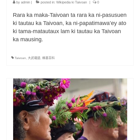
部落美食
by
admin
|
posted in:
Wikipedia ki Taivoan
|
0
原民文創
Rara ka maka-Taivoan ta rara ka ni-pasusuen
ki tautau ka Taivoan, ka ni-papatimawa’ey ato
關於我們
ki tama-matautaux lam ki tautau ka Taivoan
ka mausing.
English
Taivoan
,
大武壠語
,
維基百科