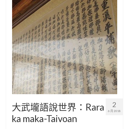
小愛小林
媒體上的小林
誰是大武壠族
語言傳承
祭儀信仰
工藝服飾
民族植物
風味飲食
歌舞文化
2
大武壠語說世界：Rara
歡迎來部落
6 月 2018
ka maka-Taivoan
旅遊資訊