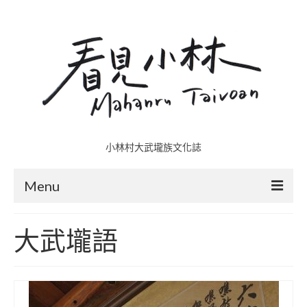
小林村大武壠族文化誌
Menu
小林村故事多
大武壠語
五里埔
日光小林