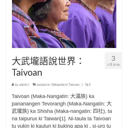
3
大武壠語說世界：
5 月 2018
Taivoan
by
admin
|
posted in:
Wikipedia ki Taivoan
|
0
Taivoan (Maka-Nangatin: 大滿族) ka
pananangen Tevorangh (Maka-Nangatin: 大
武壠族) ka Shisha (Maka-nangatin: 四社), ta
na taipurux ki Taiwan[1]. Ni-taula ta Taivoan
tu vukin ki kaulun ki buking apa ki , si-uro tu