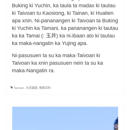
Buking ki Yuchin, ka taula ta madax ki tautau
ki Taivoan tu Kaosiong, ki Tainan, ki Hualien
apa xnin. Ni-pananangen ki Taivoan ta Buking
ki Yuchin ka Tamani, ka pananangen ki tautau
ka ka Tamai (: 玉井) ka ni-ibaan ato ki tautau
ka maka-nangatin ka Yujing apa.
Ni-pasusuen ta su ka maka-Taivoan ki
Taivoan ka xnin pasusuen nein ta su ka
maka-Nangatin ra.
Taivoan
,
大武壠語
,
維基百科