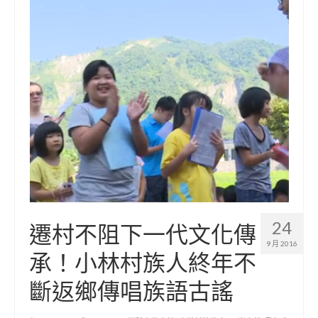
24
遷村不阻下一代文化傳
9 月 2016
承！小林村族人終年不
斷返鄉傳唱族語古謠