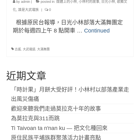
by
admin
|
posted in:
媒體上的小林
,
小林村的故事
,
日光小林
,
歌舞文
化
,
誰是大武壠族
|
0
根據原民台報導，日光小林部落大滿舞團定
期於每週四上午 8 點開車 …
Continued
古謠
,
大武壠語
,
大滿舞團
近期文章
「時計果」月餅大受好評！小林村以部落產業走
出風災傷痛
歡迎來聽我們走過莫拉克十年的故事
為莫拉克與311而跳
Ti Taivoan ta n'nan ku — 把文化種回來
原住民族平埔族群聚落活力計畫亮點