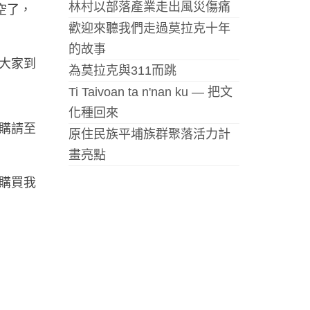
林村以部落產業走出風災傷痛
空了，
歡迎來聽我們走過莫拉克十年
的故事
大家到
為莫拉克與311而跳
Ti Taivoan ta n'nan ku — 把文
化種回來
購請至
原住民族平埔族群聚落活力計
畫亮點
購買我