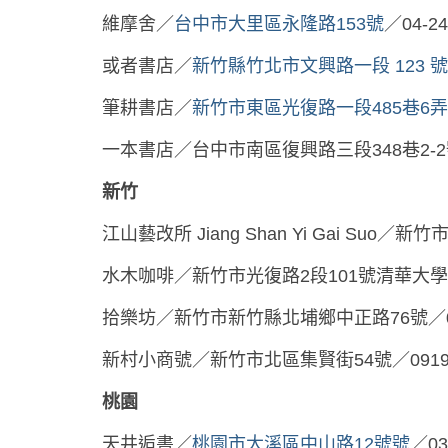
維摩舍／
台中市大里區永隆路153號
／
04-2
或者書店／
新竹縣竹北市文興路一段 123 號
筆耕書店／
新竹市東區光復路一段485巷6弄
一本書店／台中市南區復興路三段348巷2-
新竹
江山藝改所 Jiang Shan Yi Gai Suo／新
水木咖啡／新竹市光復路2段101號清華大學風雲樓
拾樂坊／新竹市新竹縣北埔鄉中正路76號／03-5
新村小商號／新竹市北區集賢街54號／0919-0
桃園
天井逅書／
桃園市大溪區中山路12號號
／03