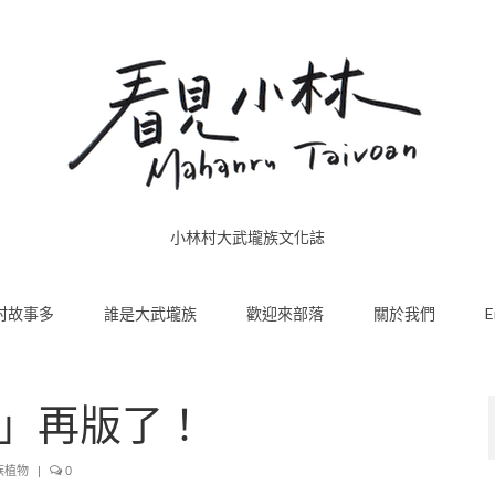
小林村大武壠族文化誌
村故事多
誰是大武壠族
歡迎來部落
關於我們
E
」再版了！
族植物
|
0