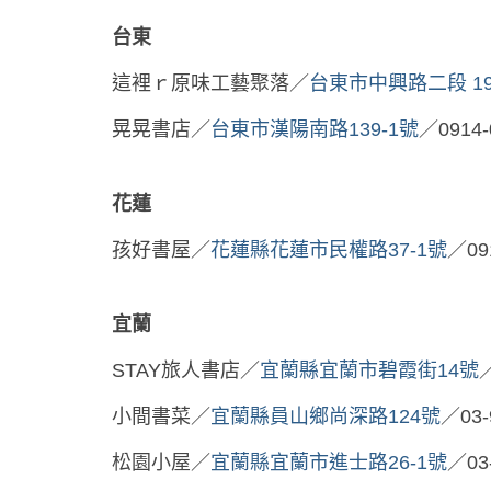
台東
這裡ｒ原味工藝聚落／
台東市中興路二段 19
晃晃書店／
台東市漢陽南路139-1號
／0914-
花蓮
孩好書屋／
花蓮縣花蓮市民權路37-1號
／091
宜蘭
STAY旅人書店／
宜蘭縣宜蘭市碧霞街14號
／
小間書菜／
宜蘭縣員山鄉尚深路124號
／03-
松園小屋／
宜蘭縣宜蘭市進士路26-1號
／03-