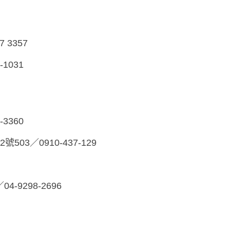
7 3357
-1031
-3360
503／0910-437-1
29
04-9298-2696