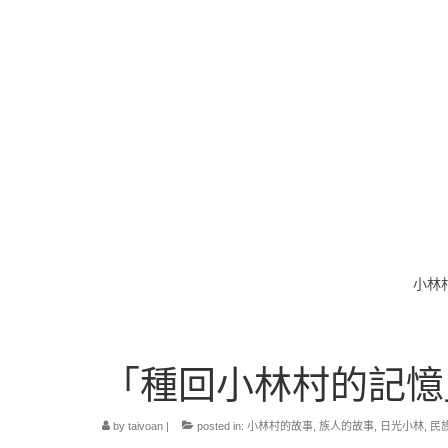
小林
「種回小林村的記憶
by
taivoan
|
posted in:
小林村的故事
,
族人的故事
,
日光小林
,
民