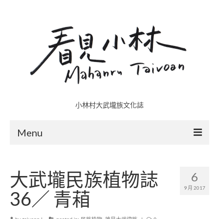
小林村大武壠族文化誌
Menu
小林村故事多
大武壠民族植物誌
6
五里埔
9 月 2017
36／ 青葙
日光小林