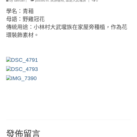
小愛小林
by
taivoan
|
posted in:
民族植物
,
誰是大武壠族
|
0
學名：青葙
媒體上的小林
母語：野雞冠花
誰是大武壠族
傳統用途：小林村大武壠族在家屋旁種植，作為花
環裝飾素材。
語言傳承
祭儀信仰
工藝服飾
民族植物
風味飲食
歌舞文化
歡迎來部落
旅遊資訊
發佈留言