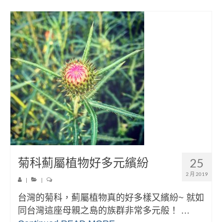
菊科薊屬植物好多元繽紛
25
2 月 2019
|
|
台灣的菊科，薊屬植物真的好多樣又繽紛~ 就如
同台灣這座母親之島的族群非常多元般！ …