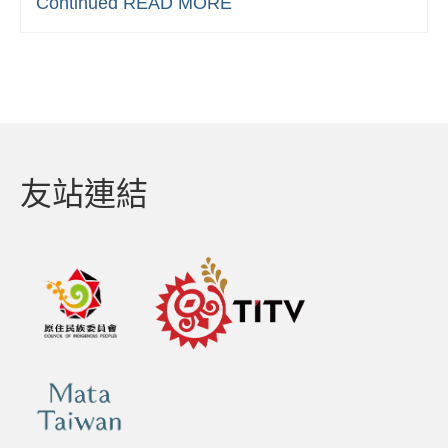
Continued
READ MORE
友站連結