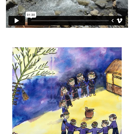
小愛小林
媒體上的小林
誰是大武壠族
語言傳承
祭儀信仰
工藝服飾
民族植物
風味飲食
歌舞文化
歡迎來部落
旅遊資訊