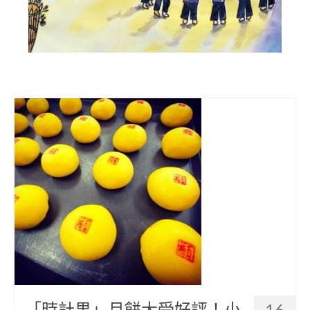
部落美食
原民文創
關於我們
English
「時計果」月餅大受好評！小
16