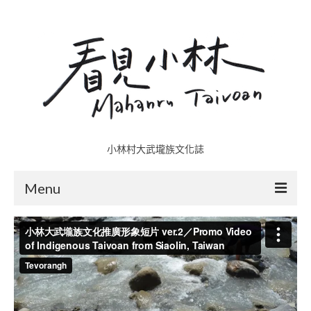
小林村大武壠族文化誌
Menu
小林村故事多
五里埔
日光小林