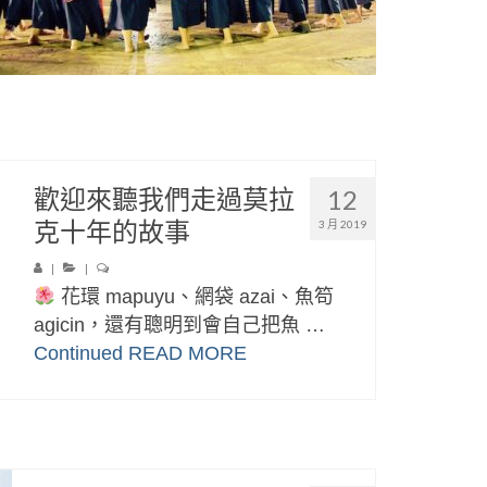
歡迎來聽我們走過莫拉
12
克十年的故事
3 月 2019
|
|
花環 mapuyu、網袋 azai、魚笱
agicin，還有聰明到會自己把魚 …
Continued
READ MORE