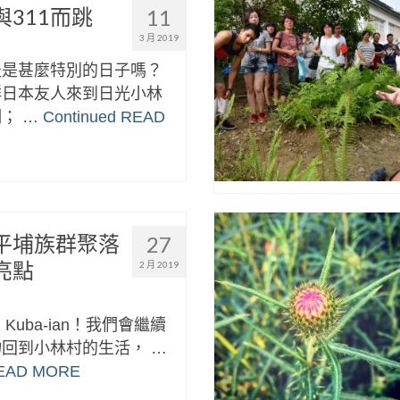
311而跳
11
3 月 2019
天是甚麼特別的日子嗎？
群日本友人來到日光小林
； …
Continued
READ
平埔族群聚落
27
亮點
2 月 2019
n，Kuba-ian！我們會繼續
回到小林村的生活， …
EAD MORE