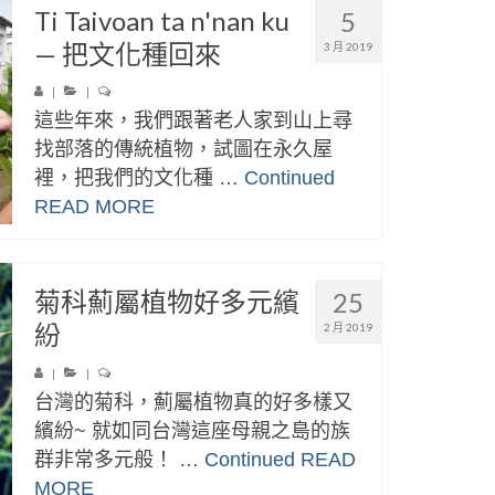
Ti Taivoan ta n'nan ku
5
— 把文化種回來
3 月 2019
|
|
這些年來，我們跟著老人家到山上尋
找部落的傳統植物，試圖在永久屋
裡，把我們的文化種 …
Continued
READ MORE
菊科薊屬植物好多元繽
25
紛
2 月 2019
|
|
台灣的菊科，薊屬植物真的好多樣又
繽紛~ 就如同台灣這座母親之島的族
群非常多元般！ …
Continued
READ
MORE