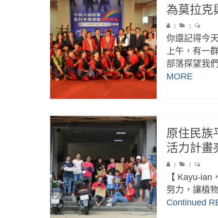
為莫拉克與
|
|
你還記得今
上午，有一
部落探望我們
MORE
原住民族
活力計畫
|
|
【 Kayu-ia
努力，讓植物
Continued
R