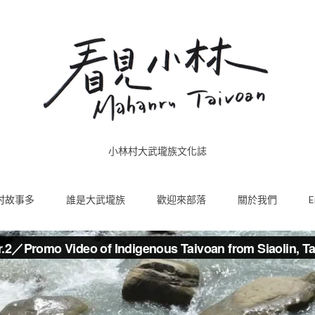
小林村大武壠族文化誌
村故事多
誰是大武壠族
歡迎來部落
關於我們
E