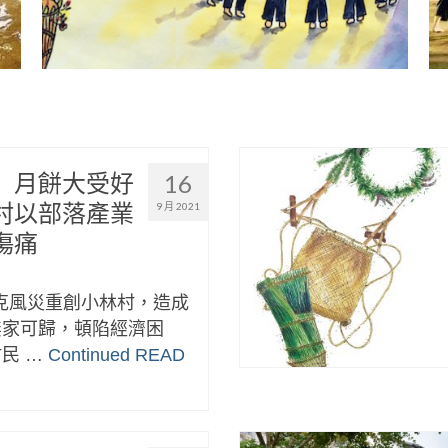
」月餅大受好
16
村以部落產業
9 月 2021
傷痛
拉克風災重創小林村，造成
無家可歸，頓陷經濟困
民 …
Continued
READ