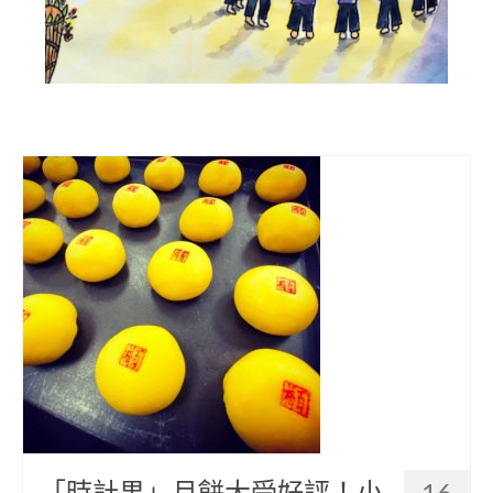
部落美食
原民文創
關於我們
English
「時計果」月餅大受好評！小
16