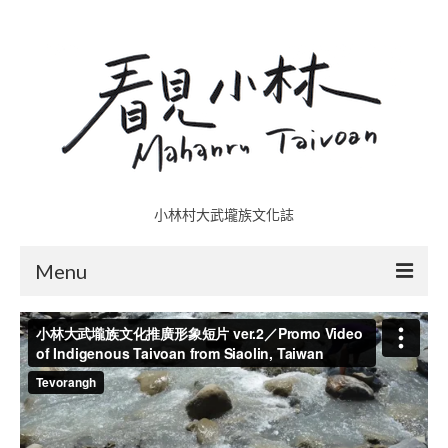
小林村大武壠族文化誌
Menu
小林村故事多
五里埔
日光小林