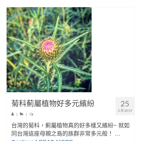
菊科薊屬植物好多元繽紛
25
2 月 2019
|
|
台灣的菊科，薊屬植物真的好多樣又繽紛~ 就如
同台灣這座母親之島的族群非常多元般！ …