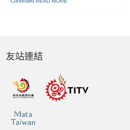
Continued
READ MORE
友站連結