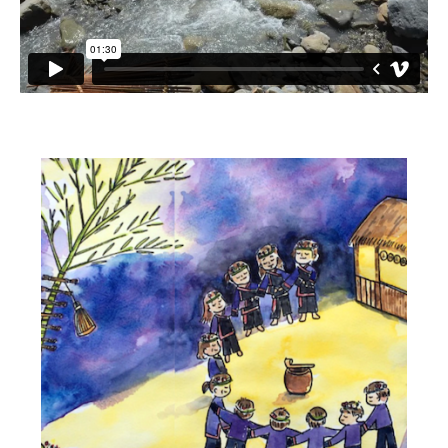
小愛小林
媒體上的小林
誰是大武壠族
語言傳承
祭儀信仰
工藝服飾
民族植物
風味飲食
歌舞文化
歡迎來部落
旅遊資訊