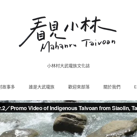
小林村大武壠族文化誌
村故事多
誰是大武壠族
歡迎來部落
關於我們
E