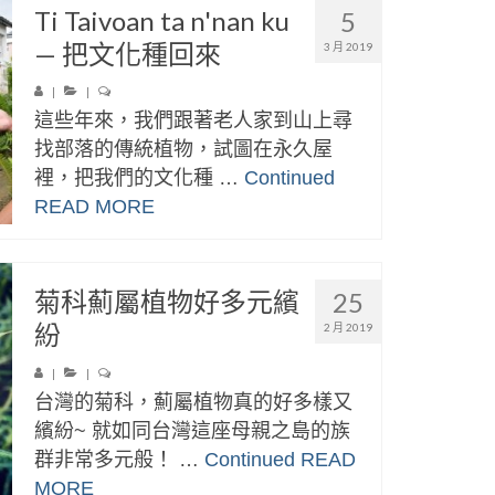
Ti Taivoan ta n'nan ku
5
— 把文化種回來
3 月 2019
|
|
這些年來，我們跟著老人家到山上尋
找部落的傳統植物，試圖在永久屋
裡，把我們的文化種 …
Continued
READ MORE
菊科薊屬植物好多元繽
25
紛
2 月 2019
|
|
台灣的菊科，薊屬植物真的好多樣又
繽紛~ 就如同台灣這座母親之島的族
群非常多元般！ …
Continued
READ
MORE