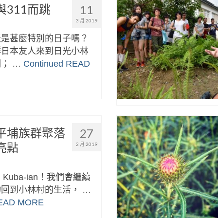
311而跳
11
3 月 2019
天是甚麼特別的日子嗎？
群日本友人來到日光小林
； …
Continued
READ
平埔族群聚落
27
亮點
2 月 2019
n，Kuba-ian！我們會繼續
回到小林村的生活， …
EAD MORE