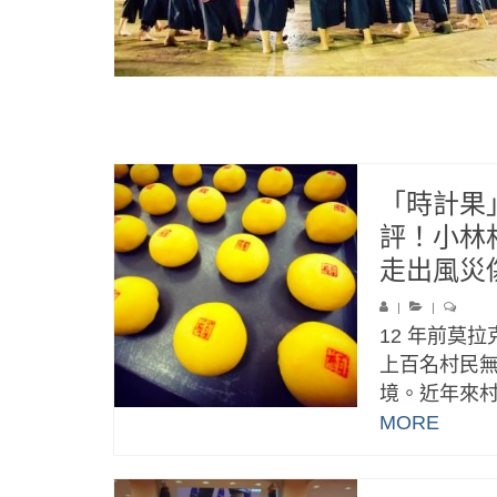
「時計果
評！小林
走出風災
|
|
12 年前莫
上百名村民
境。近年來村
MORE