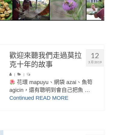
歡迎來聽我們走過莫拉
12
克十年的故事
3 月 2019
|
|
花環 mapuyu、網袋 azai、魚笱
agicin，還有聰明到會自己把魚 …
Continued
READ MORE