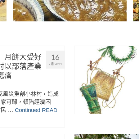
」月餅大受好
16
村以部落產業
9 月 2021
傷痛
拉克風災重創小林村，造成
無家可歸，頓陷經濟困
民 …
Continued
READ