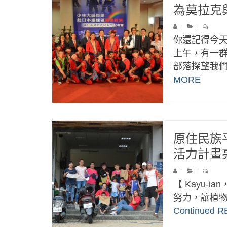
為莫拉克與
|
|
你還記得今
上午，有一
部落探望我們
MORE
原住民族
活力計畫
|
|
【 Kayu-ia
努力，讓植物
Continued
R