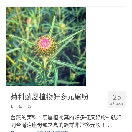
菊科薊屬植物好多元繽紛
25
2 月 2019
|
|
台灣的菊科，薊屬植物真的好多樣又繽紛~ 就如
同台灣這座母親之島的族群非常多元般！ …