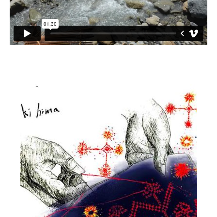
小愛小林
媒體上的小林
誰是大武壠族
語言傳承
祭儀信仰
工藝服飾
民族植物
風味飲食
歌舞文化
歡迎來部落
旅遊資訊