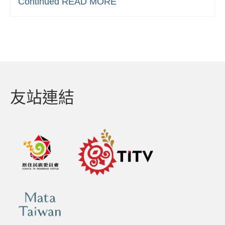
Continued
READ MORE
友站連結