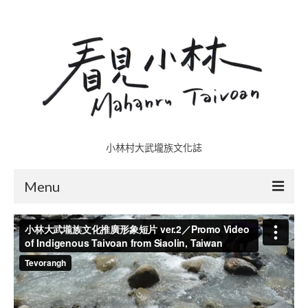
小林村大武壠族文化誌
Menu
小林村故事多
五里埔
日光小林