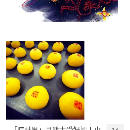
部落美食
原民文創
關於我們
English
「時計果」月餅大受好評！小
16