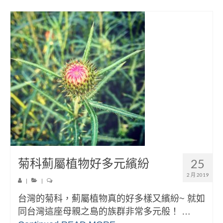
菊科薊屬植物好多元繽紛
25
2 月 2019
|
|
台灣的菊科，薊屬植物真的好多樣又繽紛~ 就如
同台灣這座母親之島的族群非常多元般！ …