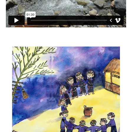
小愛小林
媒體上的小林
誰是大武壠族
語言傳承
祭儀信仰
工藝服飾
民族植物
風味飲食
歌舞文化
歡迎來部落
旅遊資訊