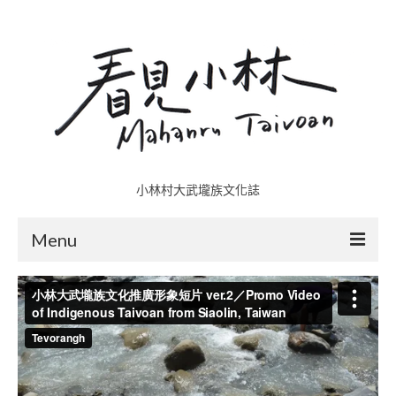
小林村大武壠族文化誌
Menu
小林村故事多
五里埔
日光小林