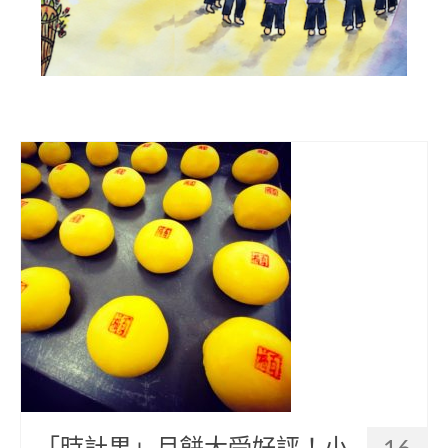
部落美食
原民文創
關於我們
English
「時計果」月餅大受好評！小
16