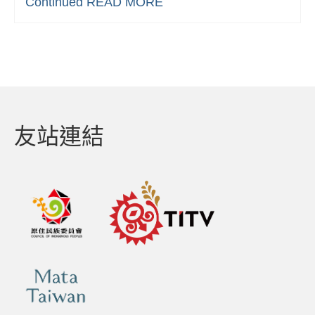
Continued
READ MORE
友站連結