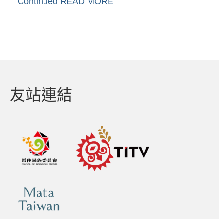
Continued
READ MORE
友站連結