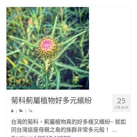
菊科薊屬植物好多元繽紛
25
2 月 2019
|
|
台灣的菊科，薊屬植物真的好多樣又繽紛~ 就如
同台灣這座母親之島的族群非常多元般！ …