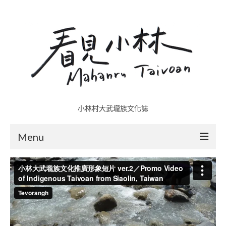
小林村大武壠族文化誌
Menu
小林村故事多
五里埔
日光小林