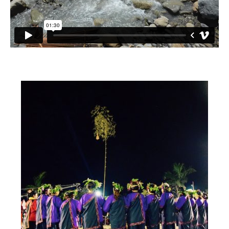
小愛小林
媒體上的小林
誰是大武壠族
語言傳承
祭儀信仰
工藝服飾
民族植物
風味飲食
歌舞文化
歡迎來部落
旅遊資訊