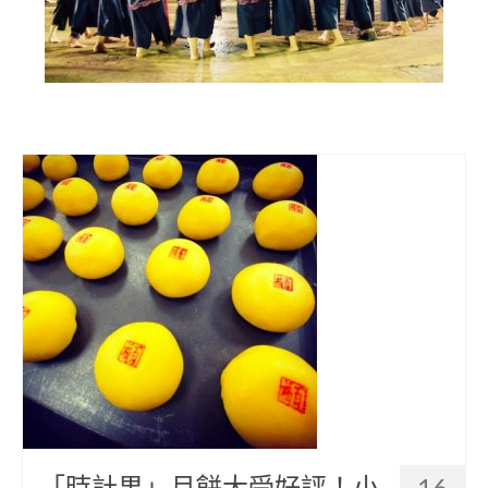
部落美食
原民文創
關於我們
English
「時計果」月餅大受好評！小
16