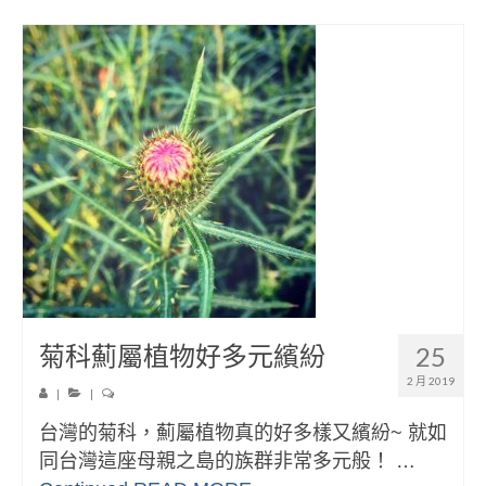
菊科薊屬植物好多元繽紛
25
2 月 2019
|
|
台灣的菊科，薊屬植物真的好多樣又繽紛~ 就如
同台灣這座母親之島的族群非常多元般！ …