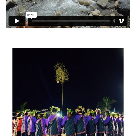
小愛小林
媒體上的小林
誰是大武壠族
語言傳承
祭儀信仰
工藝服飾
民族植物
風味飲食
歌舞文化
歡迎來部落
旅遊資訊