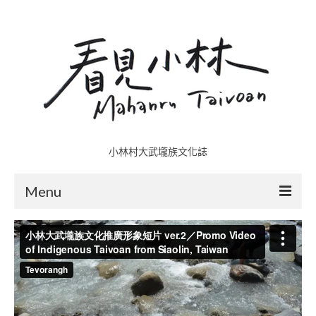
小林村大武壠族文化誌
Menu
小林村故事多
五里埔
日光小林