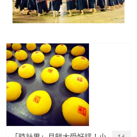
部落美食
原民文創
關於我們
English
「時計果」月餅大受好評！小
16