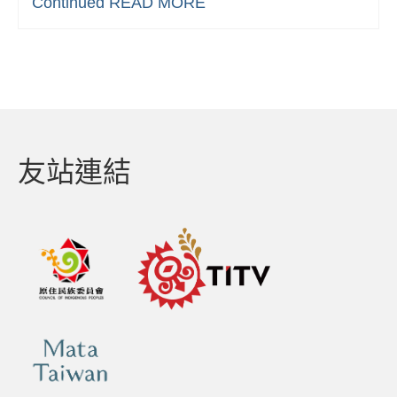
Continued
READ MORE
友站連結