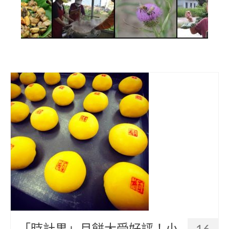
部落美食
原民文創
關於我們
English
「時計果」月餅大受好評！小
16