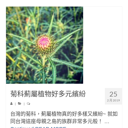
菊科薊屬植物好多元繽紛
25
2 月 2019
|
|
台灣的菊科，薊屬植物真的好多樣又繽紛~ 就如
同台灣這座母親之島的族群非常多元般！ …