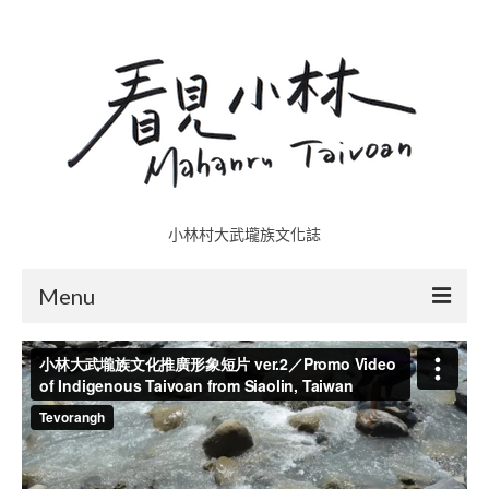
小林村大武壠族文化誌
Menu
小林村故事多
五里埔
日光小林