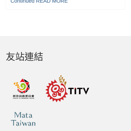
Continued
READ MORE
友站連結