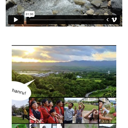
小愛小林
媒體上的小林
誰是大武壠族
語言傳承
祭儀信仰
工藝服飾
民族植物
風味飲食
歌舞文化
歡迎來部落
旅遊資訊