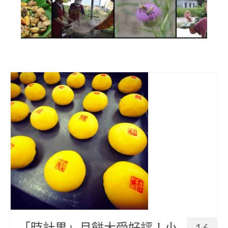
部落美食
原民文創
關於我們
English
「時計果」月餅大受好評！小
16