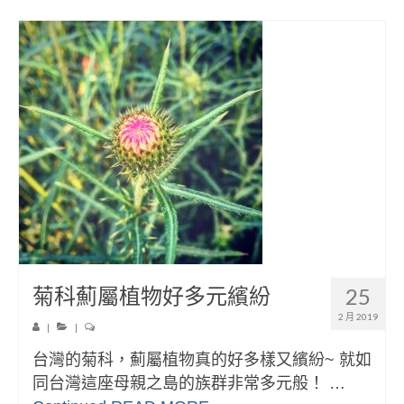
菊科薊屬植物好多元繽紛
25
2 月 2019
|
|
台灣的菊科，薊屬植物真的好多樣又繽紛~ 就如
同台灣這座母親之島的族群非常多元般！ …