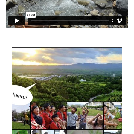
小愛小林
媒體上的小林
誰是大武壠族
語言傳承
祭儀信仰
工藝服飾
民族植物
風味飲食
歌舞文化
歡迎來部落
旅遊資訊