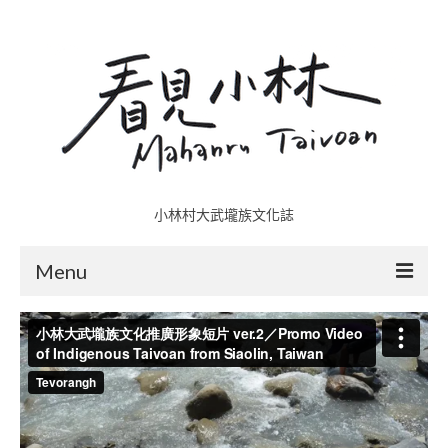
小林村大武壠族文化誌
Menu
小林村故事多
五里埔
日光小林