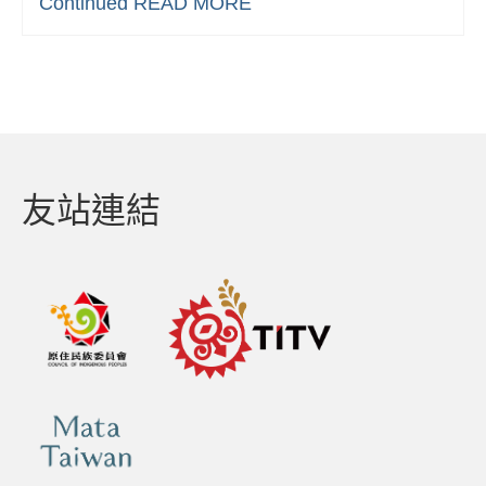
Continued
READ MORE
友站連結