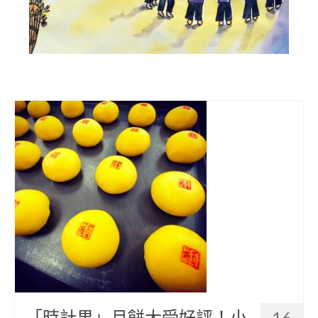
部落美食
原民文創
關於我們
English
「時計果」月餅大受好評！小
16