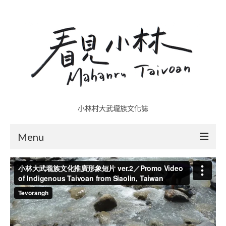
小林村大武壠族文化誌
Menu
小林村故事多
五里埔
日光小林