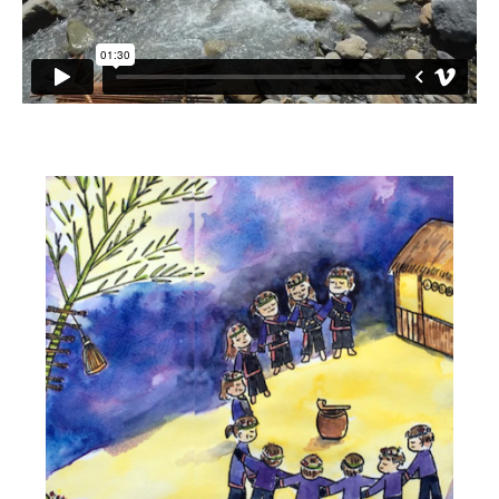
小愛小林
媒體上的小林
誰是大武壠族
語言傳承
祭儀信仰
工藝服飾
民族植物
風味飲食
歌舞文化
歡迎來部落
旅遊資訊