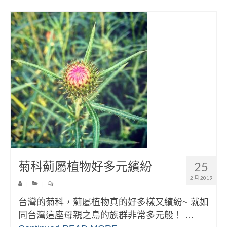
菊科薊屬植物好多元繽紛
25
2 月 2019
|
|
台灣的菊科，薊屬植物真的好多樣又繽紛~ 就如
同台灣這座母親之島的族群非常多元般！ …