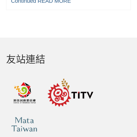
Continued
READ MORE
友站連結