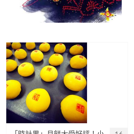
部落美食
原民文創
關於我們
English
「時計果」月餅大受好評！小
16