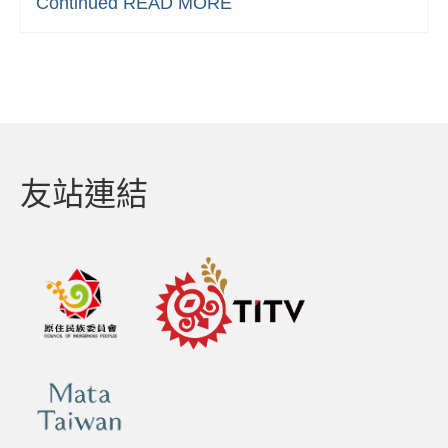
Continued
READ MORE
友站連結