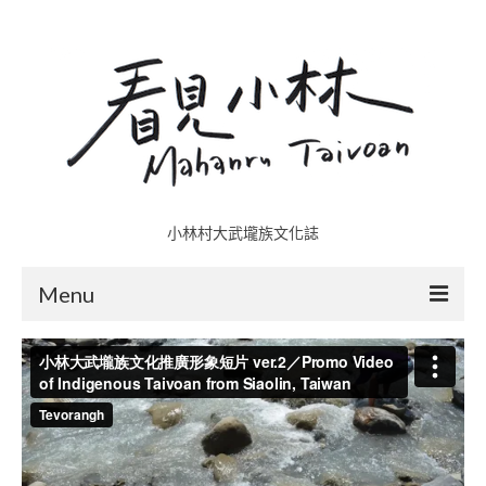
小林村大武壠族文化誌
Menu
小林村故事多
五里埔
日光小林