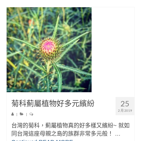
菊科薊屬植物好多元繽紛
25
2 月 2019
|
|
台灣的菊科，薊屬植物真的好多樣又繽紛~ 就如
同台灣這座母親之島的族群非常多元般！ …