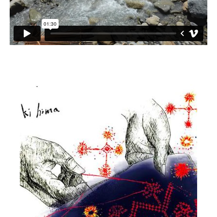
小愛小林
媒體上的小林
誰是大武壠族
語言傳承
祭儀信仰
工藝服飾
民族植物
風味飲食
歌舞文化
歡迎來部落
旅遊資訊