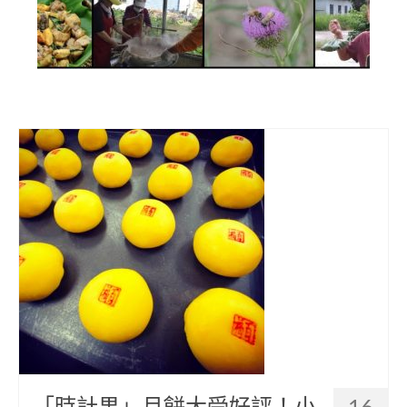
部落美食
原民文創
關於我們
English
「時計果」月餅大受好評！小
16