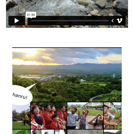
小愛小林
媒體上的小林
誰是大武壠族
語言傳承
祭儀信仰
工藝服飾
民族植物
風味飲食
歌舞文化
歡迎來部落
旅遊資訊