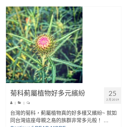
菊科薊屬植物好多元繽紛
25
2 月 2019
|
|
台灣的菊科，薊屬植物真的好多樣又繽紛~ 就如
同台灣這座母親之島的族群非常多元般！ …