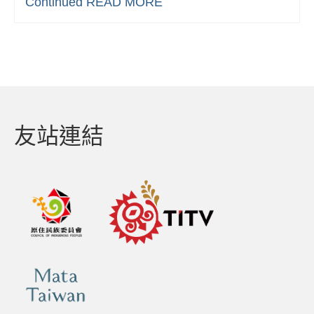
Continued
READ MORE
友站連結