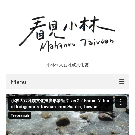
小林村大武壠族文化誌
Menu
小林村故事多
五里埔
日光小林