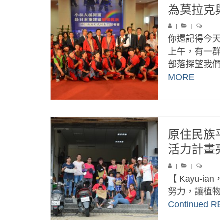
為莫拉克與
|
|
你還記得今
上午，有一
部落探望我們
MORE
原住民族
活力計畫
|
|
【 Kayu-ia
努力，讓植物
Continued
R