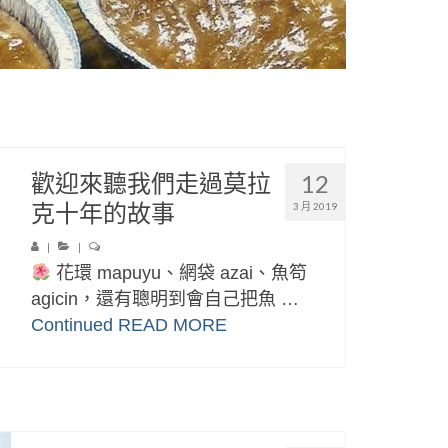
歡迎來聽我們走過莫拉
12
克十年的故事
3 月 2019
|
|
花環 mapuyu、網袋 azai、魚笱
agicin，還有聰明到會自己把魚 …
Continued
READ MORE