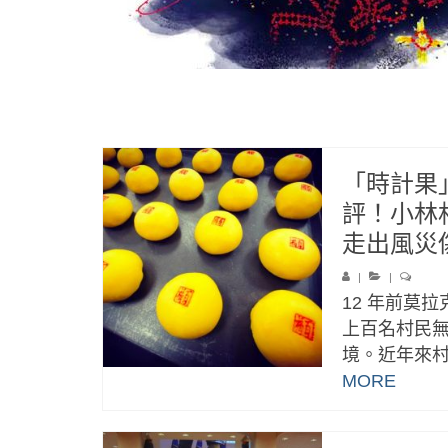
「時計果
評！小林
走出風災
|
|
12 年前莫
上百名村民
境。近年來村
MORE