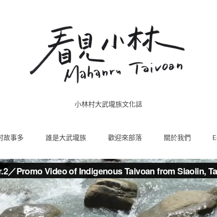
小林村大武壠族文化誌
村故事多
誰是大武壠族
歡迎來部落
關於我們
E