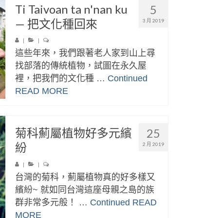
Ti Taivoan ta n'nan ku
5
— 把文化種回來
3 月 2019
|
|
這些年來，我們跟著老人家到山上尋
找部落的傳統植物，試圖在永久屋
裡，把我們的文化種 …
Continued
READ MORE
菊科薊屬植物好多元繽
25
紛
2 月 2019
|
|
台灣的菊科，薊屬植物真的好多樣又
繽紛~ 就如同台灣這座母親之島的族
群非常多元般！ …
Continued
READ
MORE