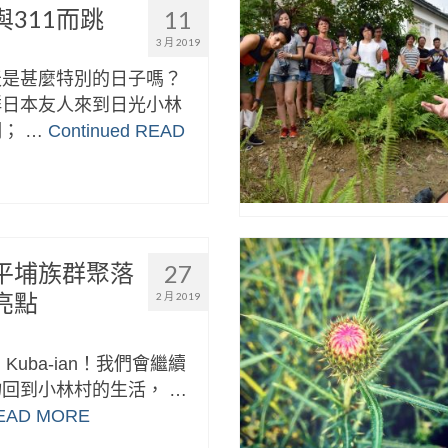
311而跳
11
3 月 2019
天是甚麼特別的日子嗎？
群日本友人來到日光小林
； …
Continued
READ
平埔族群聚落
27
亮點
2 月 2019
n，Kuba-ian！我們會繼續
回到小林村的生活， …
EAD MORE