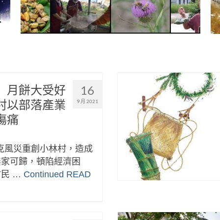
」月餅大受好
16
村以部落產業
9 月 2021
傷痛
拉克風災重創小林村，造成
無家可歸，頓陷經濟困
民 …
Continued
READ