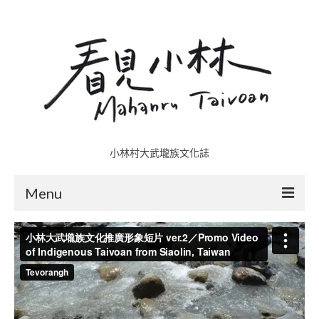
小林村大武壠族文化誌
Menu
小林村故事多
五里埔
日光小林