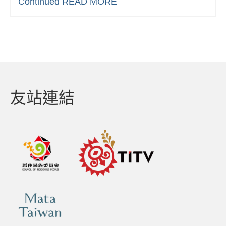
Continued
READ MORE
友站連結