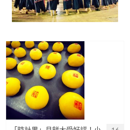
部落美食
原民文創
關於我們
English
「時計果」月餅大受好評！小
16