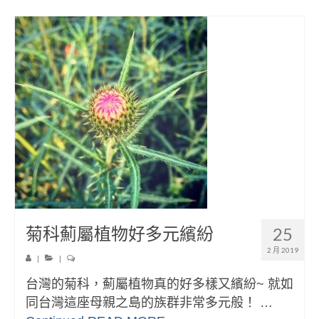
菊科薊屬植物好多元繽紛
25
2 月 2019
|
|
台灣的菊科，薊屬植物真的好多樣又繽紛~ 就如
同台灣這座母親之島的族群非常多元般！ …