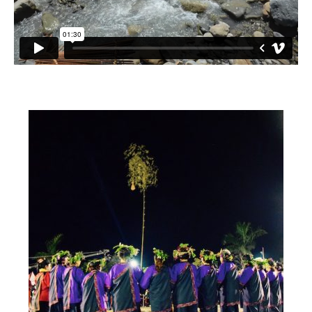
小愛小林
媒體上的小林
誰是大武壠族
語言傳承
祭儀信仰
工藝服飾
民族植物
風味飲食
歌舞文化
歡迎來部落
旅遊資訊