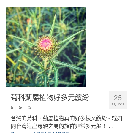
菊科薊屬植物好多元繽紛
25
2 月 2019
|
|
台灣的菊科，薊屬植物真的好多樣又繽紛~ 就如
同台灣這座母親之島的族群非常多元般！ …