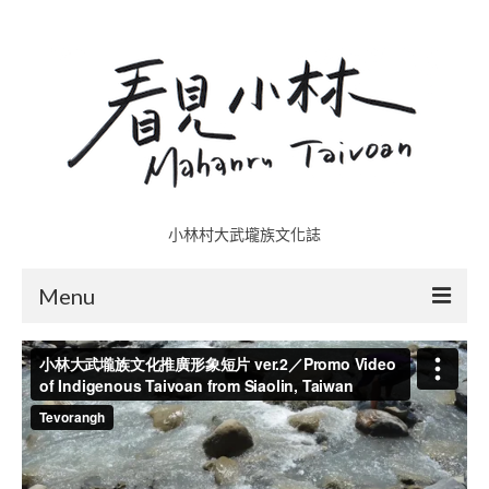
小林村大武壠族文化誌
Menu
小林村故事多
五里埔
日光小林