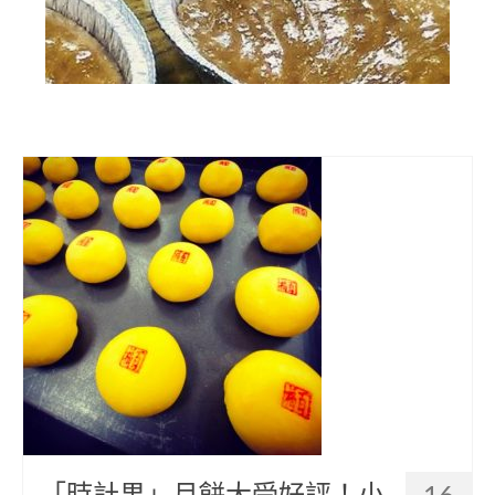
部落美食
原民文創
關於我們
English
「時計果」月餅大受好評！小
16