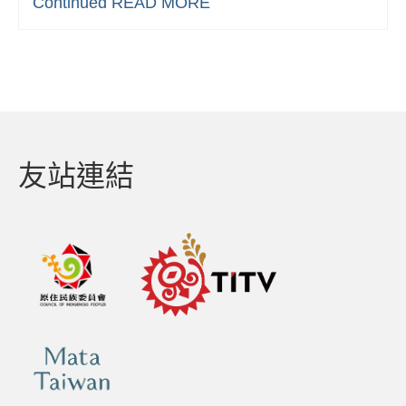
Continued
READ MORE
友站連結