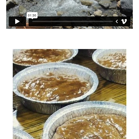
小愛小林
媒體上的小林
誰是大武壠族
語言傳承
祭儀信仰
工藝服飾
民族植物
風味飲食
歌舞文化
歡迎來部落
旅遊資訊