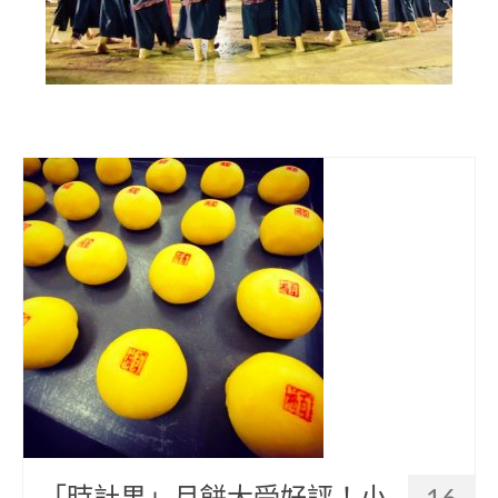
部落美食
原民文創
關於我們
English
「時計果」月餅大受好評！小
16