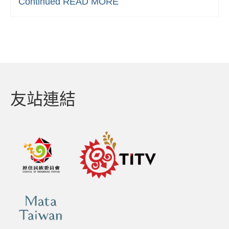
Continued
READ MORE
友站連結