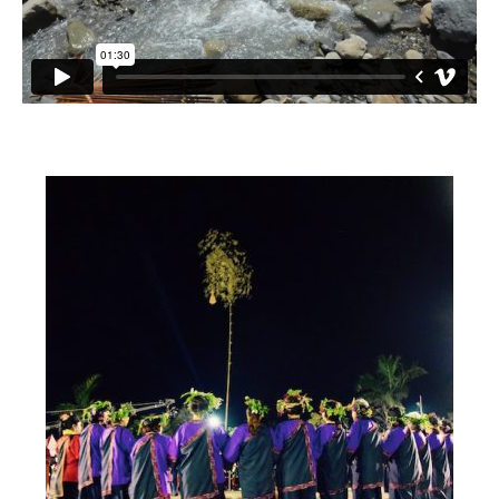
小愛小林
媒體上的小林
誰是大武壠族
語言傳承
祭儀信仰
工藝服飾
民族植物
風味飲食
歌舞文化
歡迎來部落
旅遊資訊