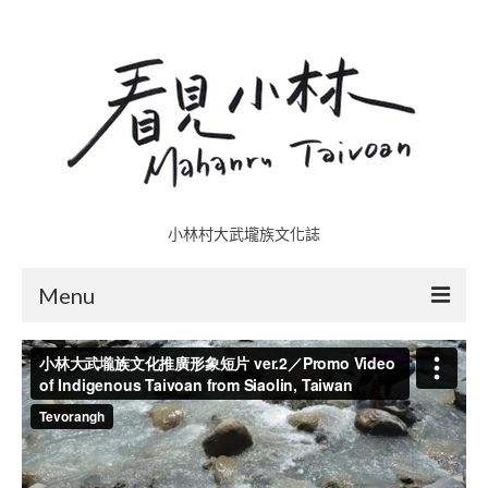
小林村大武壠族文化誌
Menu
小林村故事多
五里埔
日光小林