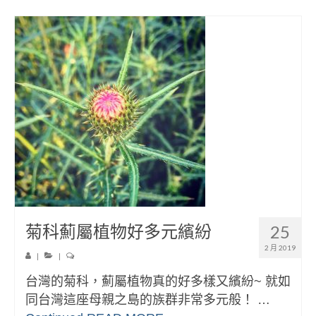
菊科薊屬植物好多元繽紛
25
2 月 2019
|
|
台灣的菊科，薊屬植物真的好多樣又繽紛~ 就如
同台灣這座母親之島的族群非常多元般！ …