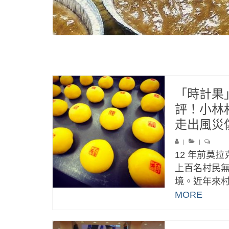
「時計果
評！小林
走出風災
|
|
12 年前莫
上百名村民
境。近年來村
MORE