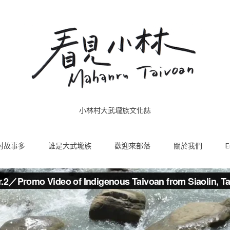
小林村大武壠族文化誌
村故事多
誰是大武壠族
歡迎來部落
關於我們
E