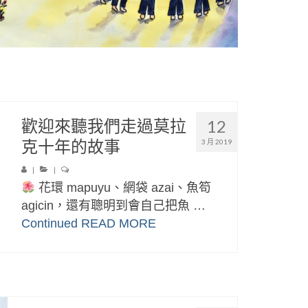
歡迎來聽我們走過莫拉
12
克十年的故事
3 月 2019
|
|
花環 mapuyu、網袋 azai、魚笱
agicin，還有聰明到會自己把魚 …
Continued
READ MORE