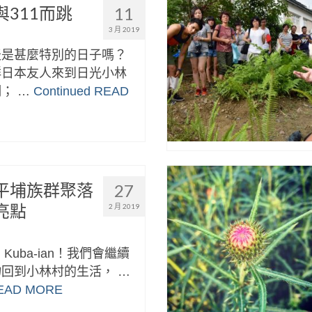
311而跳
11
3 月 2019
天是甚麼特別的日子嗎？
群日本友人來到日光小林
； …
Continued
READ
平埔族群聚落
27
亮點
2 月 2019
n，Kuba-ian！我們會繼續
回到小林村的生活， …
EAD MORE