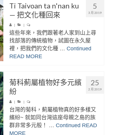
Ti Taivoan ta n'nan ku
5
— 把文化種回來
3 月 2019
|
|
這些年來，我們跟著老人家到山上尋
找部落的傳統植物，試圖在永久屋
裡，把我們的文化種 …
Continued
READ MORE
菊科薊屬植物好多元繽
25
紛
2 月 2019
|
|
台灣的菊科，薊屬植物真的好多樣又
繽紛~ 就如同台灣這座母親之島的族
群非常多元般！ …
Continued
READ
MORE