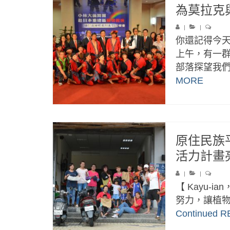
為莫拉克與
|
|
你還記得今
上午，有一
部落探望我們
MORE
原住民族
活力計畫
|
|
【 Kayu-ia
努力，讓植物
Continued
R