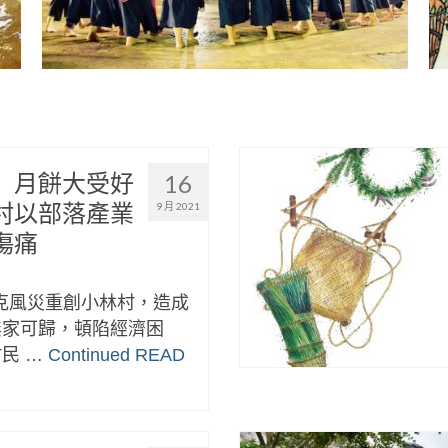
」月餅大受好
16
村以部落產業
9 月 2021
傷痛
拉克風災重創小林村，造成
無家可歸，頓陷經濟困
民 …
Continued
READ