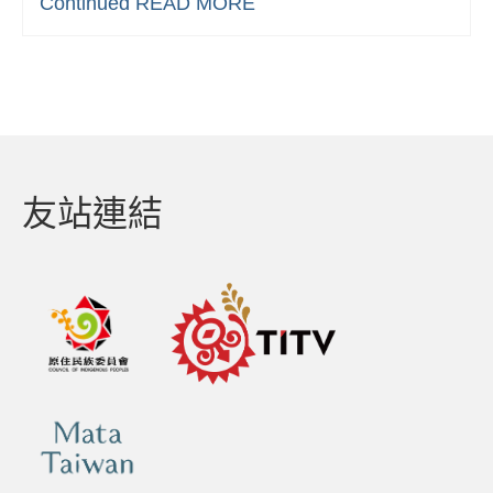
Continued
READ MORE
友站連結