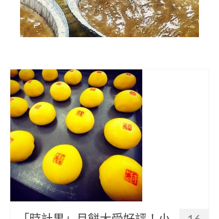
部落美食
原民文創
關於我們
English
「時計果」月餅大受好評！小
16