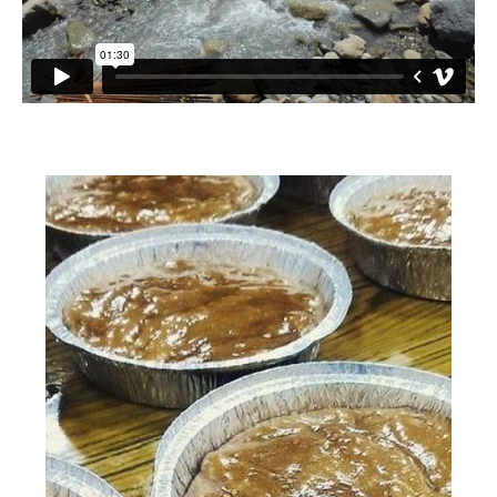
小愛小林
媒體上的小林
誰是大武壠族
語言傳承
祭儀信仰
工藝服飾
民族植物
風味飲食
歌舞文化
歡迎來部落
旅遊資訊