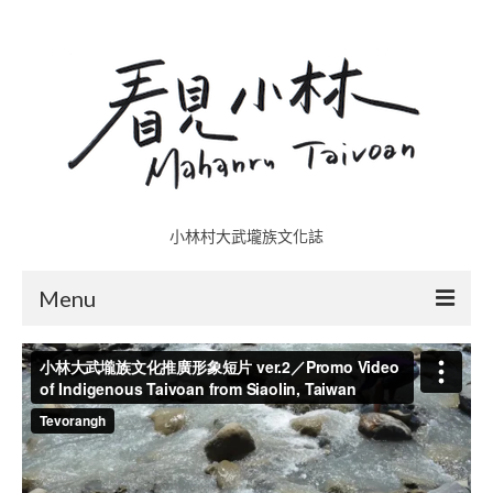
小林村大武壠族文化誌
Menu
小林村故事多
五里埔
日光小林