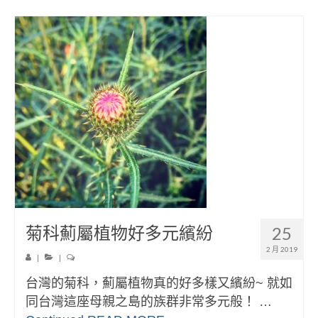
菊科薊屬植物好多元繽紛
25
2 月 2019
|
|
台灣的菊科，薊屬植物真的好多樣又繽紛~ 就如
同台灣這座母親之島的族群非常多元般！ …